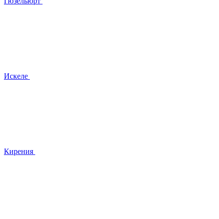
Гюзельюрт
Искеле
Кирения