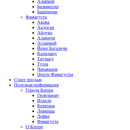
Алайкой
Балыкесир
Башпинар
Фамагуста
Акова
Акдоган
Айлука
Аланичи
Асланкой
Йени Богазичи
Калиланд
Татлысу
Тузла
Чанаккале
Центр Фамагусты
Старт продаж
Полезная информация
Города Кипра
Гюзельюрт
Искеле
Кирения
Левкоша
Лефке
Фамагуста
О Кипре