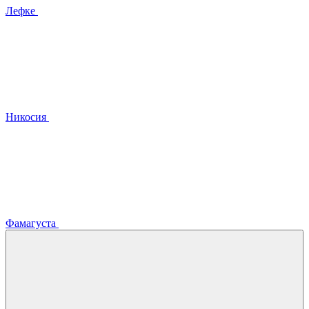
Лефке
Никосия
Фамагуста