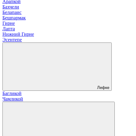
Арапкой
Бахчели
Белапаис
Бешпармак
Гирне
Лапта
Нижний Гирне
Эсентепе
Лефке
Багликой
Чамликой