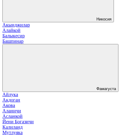
Никосия
Акынджилар
Алайкой
Балыкесир
Башпинар
Фамагуста
Айлука
Акдоган
Акова
Аланичи
Асланкой
Йени Богазичи
Калиланд
Мутлуяка