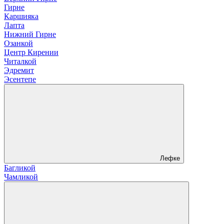
Гирне
Каршияка
Лапта
Нижний Гирне
Озанкой
Центр Кирении
Читалкой
Эдремит
Эсентепе
Лефке
Багликой
Чамликой