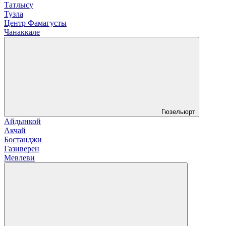
Татлысу
Тузла
Центр Фамагусты
Чанаккале
Гюзельюрт
Айдынкой
Акчай
Бостанджи
Газиверен
Мевлеви