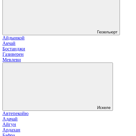
Гюзельюрт
Айдынкой
Акчай
Бостанджи
Газиверен
Мевлеви
Искеле
Автепекойю
Адачай
Айгун
Ардахан
Бафра