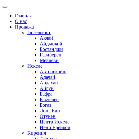
Главная
О нас
Продажа
Гюзельюрт
Акчай
Айдынкой
Бостанджи
Газиверен
Мевлеви
Искеле
Автепекойю
Адачай
Ардахан
Айгун
Бафра
Бахчелер
Богаз
Лонг Бич
Отукен
Центр Искеле
Йени Еренкой
Кирения
Агирдаг