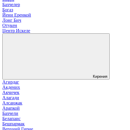
Бахчелер
Богаз
Йени Еренкой
Лонг Бич
Отукен
Центр Искеле
Кирения
Агирдаг
Акдених
Акчичек
Алагади
Алсанжак
Арапкой
Бахчели
Белапаис
Бешпармак
Верхний Гирне