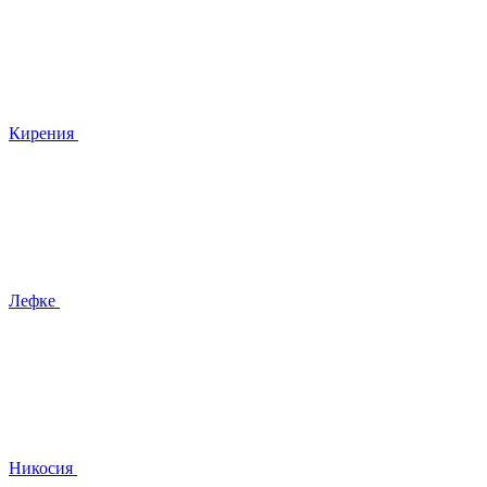
Кирения
Лефке
Никосия