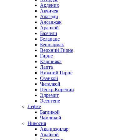
Акдених
Акчичек
Алагади
Алсанжак
Арапкой
Бахчели
Белапаис
Бешпармак
Верхний Гирне
Гирне
Каршияка
Лапта
Нижний Гирне
Озанкой
Читалкой
Центр Кирении
Эдремит
Эсентепе
Лефке
Багликой
Чамликой
Никосия
Акынджилар
Алайкой