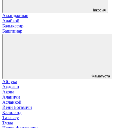
Никосия
Акынджилар
Алайкой
Балыкесир
Башпинар
Фамагуста
Айлука
Акдоган
Акова
Аланичи
Асланкой
Йени Богазичи
Калиланд
Татлысу
Тузла
Центр Фамагусты