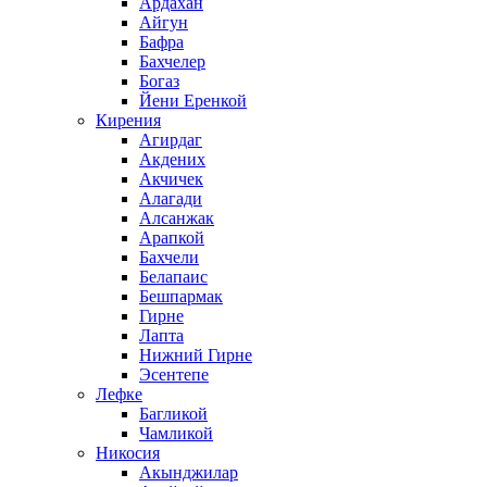
Ардахан
Айгун
Бафра
Бахчелер
Богаз
Йени Еренкой
Кирения
Агирдаг
Акдених
Акчичек
Алагади
Алсанжак
Арапкой
Бахчели
Белапаис
Бешпармак
Гирне
Лапта
Нижний Гирне
Эсентепе
Лефке
Багликой
Чамликой
Никосия
Акынджилар