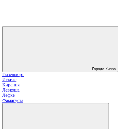
Города Кипра
Гюзельюрт
Искеле
Кирения
Левкоша
Лефке
Фамагуста