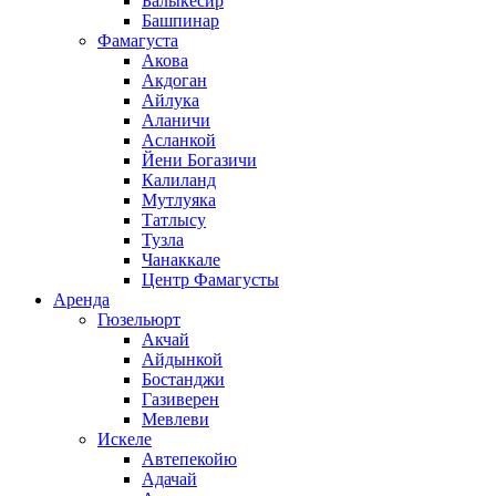
Балыкесир
Башпинар
Фамагуста
Акова
Акдоган
Айлука
Аланичи
Асланкой
Йени Богазичи
Калиланд
Мутлуяка
Татлысу
Тузла
Чанаккале
Центр Фамагусты
Аренда
Гюзельюрт
Акчай
Айдынкой
Бостанджи
Газиверен
Мевлеви
Искеле
Автепекойю
Адачай