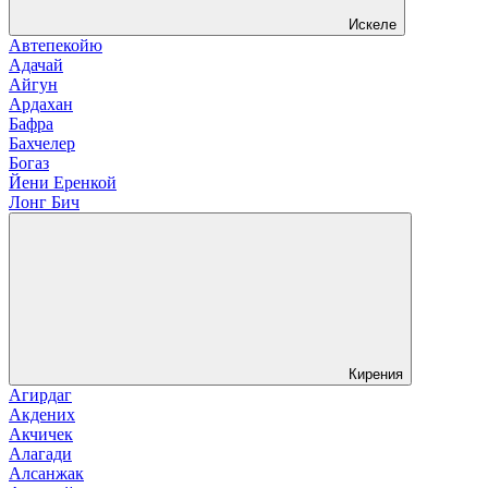
Искеле
Автепекойю
Адачай
Айгун
Ардахан
Бафра
Бахчелер
Богаз
Йени Еренкой
Лонг Бич
Кирения
Агирдаг
Акдених
Акчичек
Алагади
Алсанжак