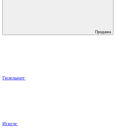
Продажа
Гюзельюрт
Искеле