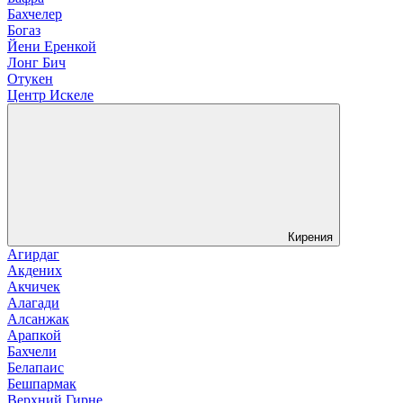
Бахчелер
Богаз
Йени Еренкой
Лонг Бич
Отукен
Центр Искеле
Кирения
Агирдаг
Акдених
Акчичек
Алагади
Алсанжак
Арапкой
Бахчели
Белапаис
Бешпармак
Верхний Гирне