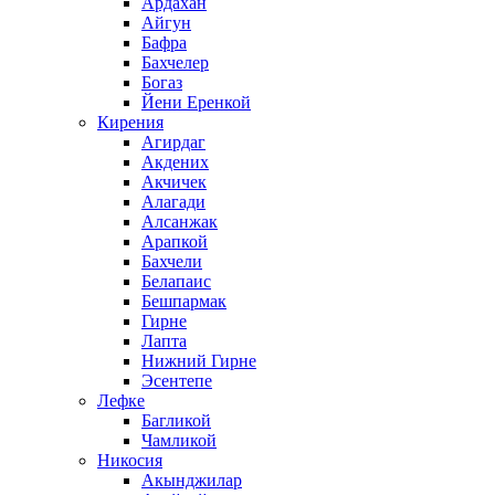
Ардахан
Айгун
Бафра
Бахчелер
Богаз
Йени Еренкой
Кирения
Агирдаг
Акдених
Акчичек
Алагади
Алсанжак
Арапкой
Бахчели
Белапаис
Бешпармак
Гирне
Лапта
Нижний Гирне
Эсентепе
Лефке
Багликой
Чамликой
Никосия
Акынджилар