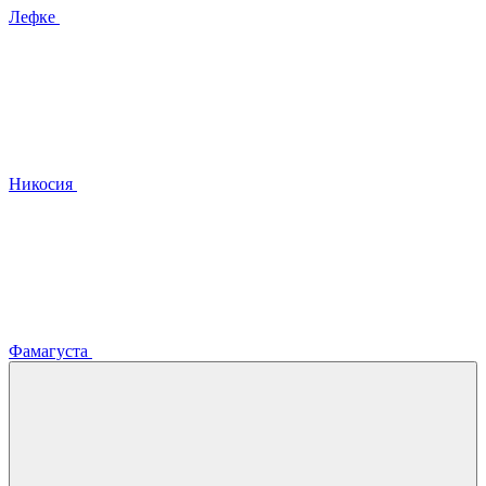
Лефке
Никосия
Фамагуста