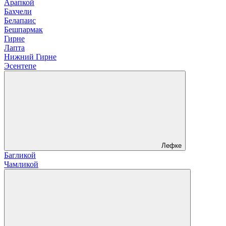
Арапкой
Бахчели
Белапаис
Бешпармак
Гирне
Лапта
Нижний Гирне
Эсентепе
Лефке
Багликой
Чамликой