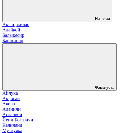
Никосия
Акынджилар
Алайкой
Балыкесир
Башпинар
Фамагуста
Айлука
Акдоган
Акова
Аланичи
Асланкой
Йени Богазичи
Калиланд
Мутлуяка