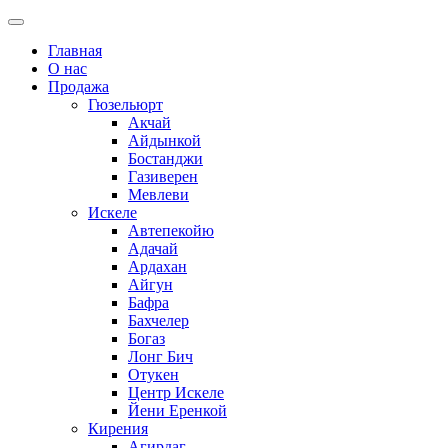
Главная
О нас
Продажа
Гюзельюрт
Акчай
Айдынкой
Бостанджи
Газиверен
Мевлеви
Искеле
Автепекойю
Адачай
Ардахан
Айгун
Бафра
Бахчелер
Богаз
Лонг Бич
Отукен
Центр Искеле
Йени Еренкой
Кирения
Агирдаг