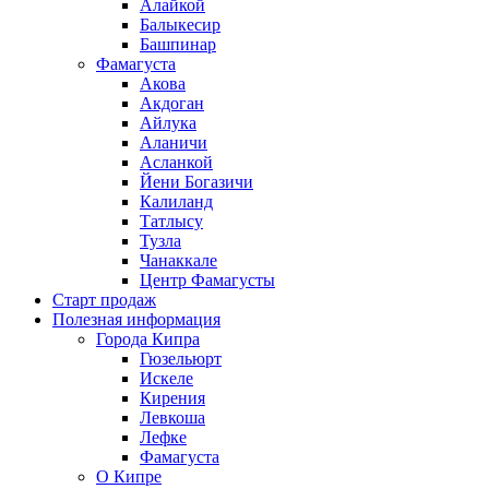
Алайкой
Балыкесир
Башпинар
Фамагуста
Акова
Акдоган
Айлука
Аланичи
Асланкой
Йени Богазичи
Калиланд
Татлысу
Тузла
Чанаккале
Центр Фамагусты
Старт продаж
Полезная информация
Города Кипра
Гюзельюрт
Искеле
Кирения
Левкоша
Лефке
Фамагуста
О Кипре