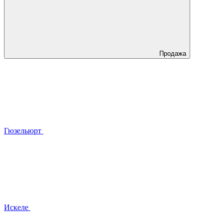
Продажа
Гюзельюрт
Искеле