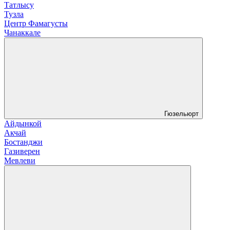
Татлысу
Тузла
Центр Фамагусты
Чанаккале
Гюзельюрт
Айдынкой
Акчай
Бостанджи
Газиверен
Мевлеви