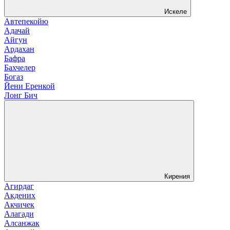
Искеле
Автепекойю
Адачай
Айгун
Ардахан
Бафра
Бахчелер
Богаз
Йени Еренкой
Лонг Бич
Кирения
Агирдаг
Акдених
Акчичек
Алагади
Алсанжак