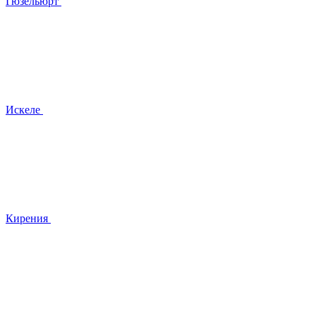
Гюзельюрт
Искеле
Кирения