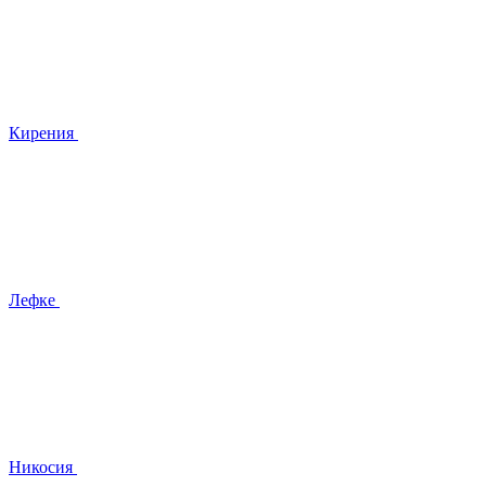
Кирения
Лефке
Никосия