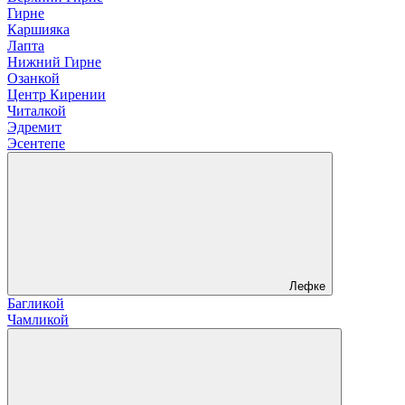
Гирне
Каршияка
Лапта
Нижний Гирне
Озанкой
Центр Кирении
Читалкой
Эдремит
Эсентепе
Лефке
Багликой
Чамликой