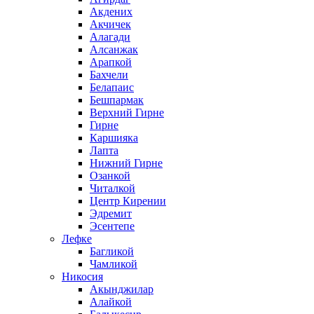
Акдених
Акчичек
Алагади
Алсанжак
Арапкой
Бахчели
Белапаис
Бешпармак
Верхний Гирне
Гирне
Каршияка
Лапта
Нижний Гирне
Озанкой
Читалкой
Центр Кирении
Эдремит
Эсентепе
Лефке
Багликой
Чамликой
Никосия
Акынджилар
Алайкой