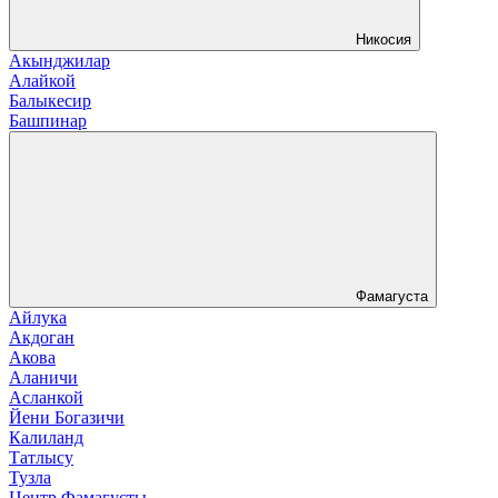
Никосия
Акынджилар
Алайкой
Балыкесир
Башпинар
Фамагуста
Айлука
Акдоган
Акова
Аланичи
Асланкой
Йени Богазичи
Калиланд
Татлысу
Тузла
Центр Фамагусты