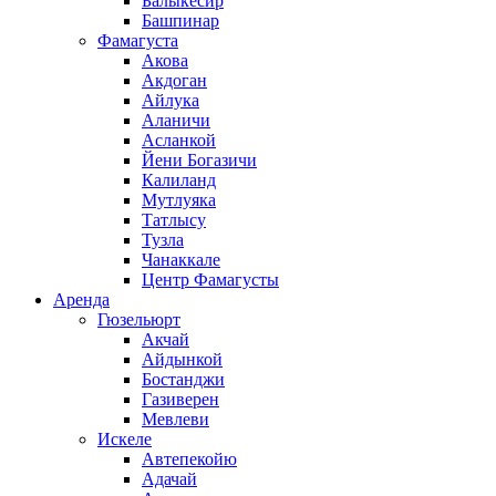
Балыкесир
Башпинар
Фамагуста
Акова
Акдоган
Айлука
Аланичи
Асланкой
Йени Богазичи
Калиланд
Мутлуяка
Татлысу
Тузла
Чанаккале
Центр Фамагусты
Аренда
Гюзельюрт
Акчай
Айдынкой
Бостанджи
Газиверен
Мевлеви
Искеле
Автепекойю
Адачай