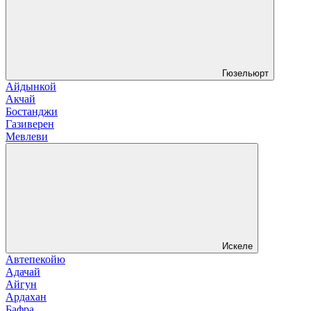
Гюзельюрт
Айдынкой
Акчай
Бостанджи
Газиверен
Мевлеви
Искеле
Автепекойю
Адачай
Айгун
Ардахан
Бафра