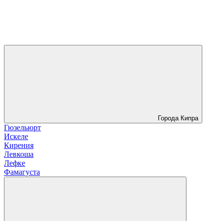
Города Кипра
Гюзельюрт
Искеле
Кирения
Левкоша
Лефке
Фамагуста