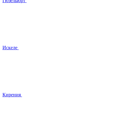
Гюзельюрт
Искеле
Кирения