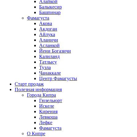
Алайкой
Балыкесир
Башпинар
Фамагуста
Акова
Акдоган
Айлука
Аланичи
Асланкой
Йени Богазичи
Калиланд
Татлысу
Тузла
Чанаккале
Центр Фамагусты
Старт продаж
Полезная информация
Города Кипра
Гюзельюрт
Искеле
Кирения
Левкоша
Лефке
Фамагуста
О Кипре