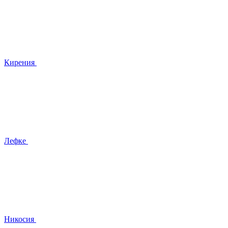
Кирения
Лефке
Никосия