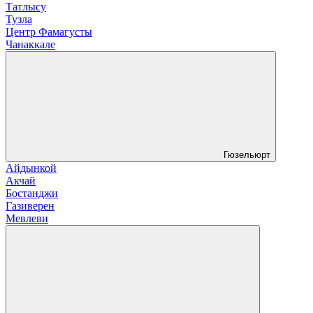
Татлысу
Тузла
Центр Фамагусты
Чанаккале
Гюзельюрт
Айдынкой
Акчай
Бостанджи
Газиверен
Мевлеви