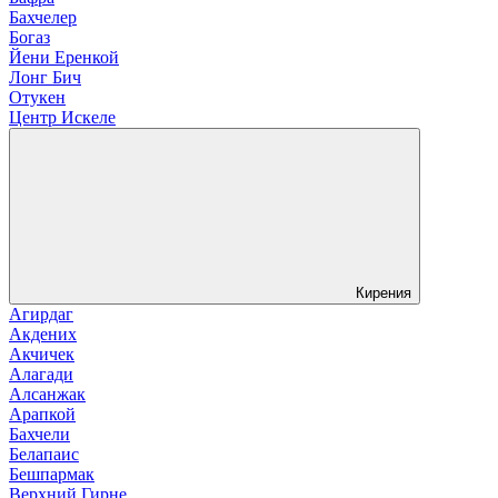
Бахчелер
Богаз
Йени Еренкой
Лонг Бич
Отукен
Центр Искеле
Кирения
Агирдаг
Акдених
Акчичек
Алагади
Алсанжак
Арапкой
Бахчели
Белапаис
Бешпармак
Верхний Гирне