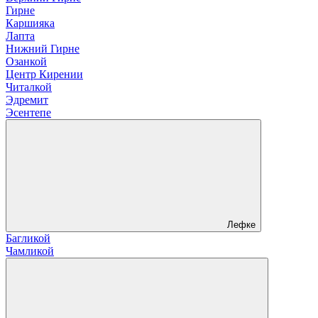
Гирне
Каршияка
Лапта
Нижний Гирне
Озанкой
Центр Кирении
Читалкой
Эдремит
Эсентепе
Лефке
Багликой
Чамликой