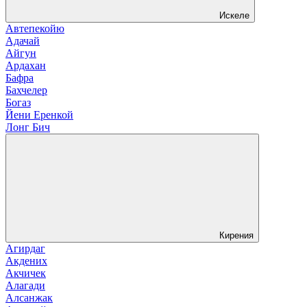
Искеле
Автепекойю
Адачай
Айгун
Ардахан
Бафра
Бахчелер
Богаз
Йени Еренкой
Лонг Бич
Кирения
Агирдаг
Акдених
Акчичек
Алагади
Алсанжак