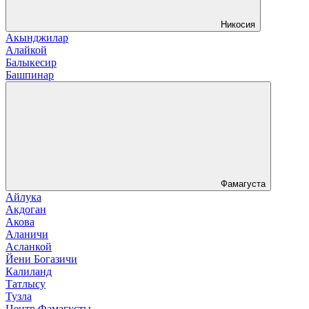
Никосия
Акынджилар
Алайкой
Балыкесир
Башпинар
Фамагуста
Айлука
Акдоган
Акова
Аланичи
Асланкой
Йени Богазичи
Калиланд
Татлысу
Тузла
Центр Фамагусты