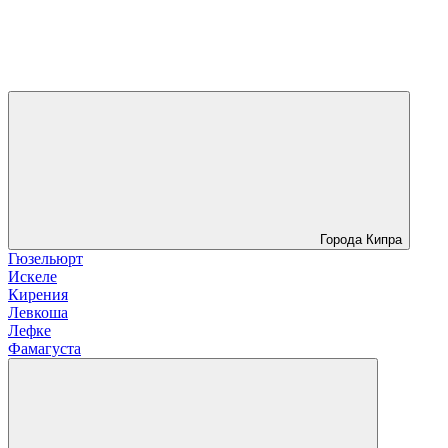
Города Кипра
Гюзельюрт
Искеле
Кирения
Левкоша
Лефке
Фамагуста