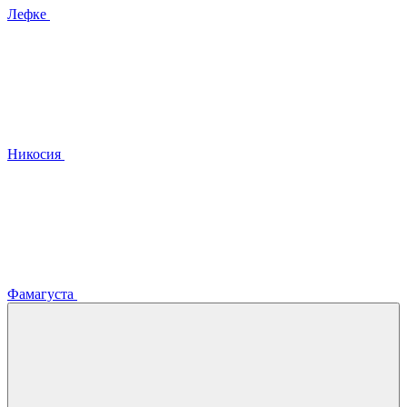
Лефке
Никосия
Фамагуста