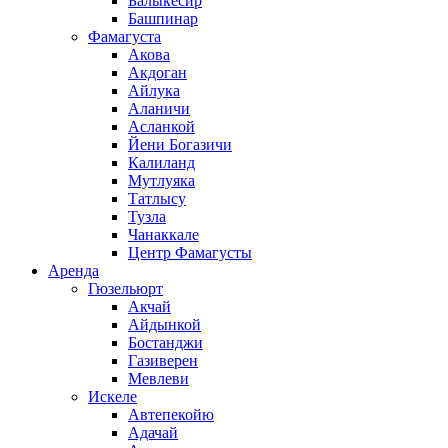
Балыкесир
Башпинар
Фамагуста
Акова
Акдоган
Айлука
Аланичи
Асланкой
Йени Богазичи
Калиланд
Мутлуяка
Татлысу
Тузла
Чанаккале
Центр Фамагусты
Аренда
Гюзельюрт
Акчай
Айдынкой
Бостанджи
Газиверен
Мевлеви
Искеле
Автепекойю
Адачай