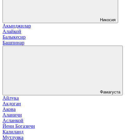
Никосия
Акынджилар
Алайкой
Балыкесир
Башпинар
Фамагуста
Айлука
Акдоган
Акова
Аланичи
Асланкой
Йени Богазичи
Калиланд
Мутлуяка