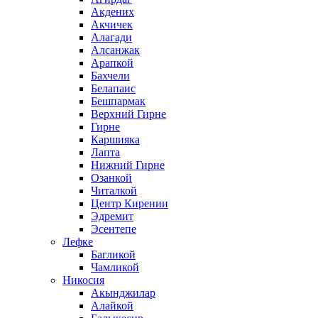
Акдених
Акчичек
Алагади
Алсанжак
Арапкой
Бахчели
Белапаис
Бешпармак
Верхний Гирне
Гирне
Каршияка
Лапта
Нижний Гирне
Озанкой
Читалкой
Центр Кирении
Эдремит
Эсентепе
Лефке
Багликой
Чамликой
Никосия
Акынджилар
Алайкой