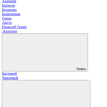
Арапкой
Бахчели
Белапаис
Бешпармак
Гирне
Лапта
Нижний Гирне
Эсентепе
Лефке
Багликой
Чамликой