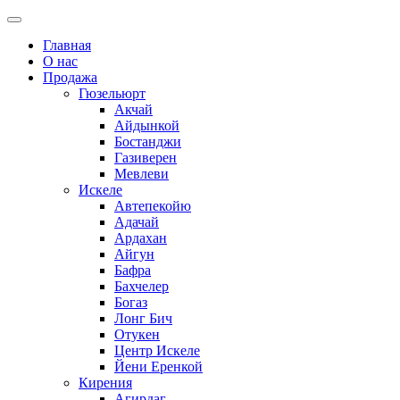
Главная
О нас
Продажа
Гюзельюрт
Акчай
Айдынкой
Бостанджи
Газиверен
Мевлеви
Искеле
Автепекойю
Адачай
Ардахан
Айгун
Бафра
Бахчелер
Богаз
Лонг Бич
Отукен
Центр Искеле
Йени Еренкой
Кирения
Агирдаг