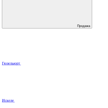
Продажа
Гюзельюрт
Искеле