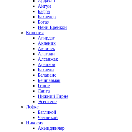
Ардахан
Айгун
Бафра
Бахчелер
Богаз
Йени Еренкой
Кирения
Агирдаг
Акдених
Акчичек
Алагади
Алсанжак
Арапкой
Бахчели
Белапаис
Бешпармак
Гирне
Лапта
Нижний Гирне
Эсентепе
Лефке
Багликой
Чамликой
Никосия
Акынджилар