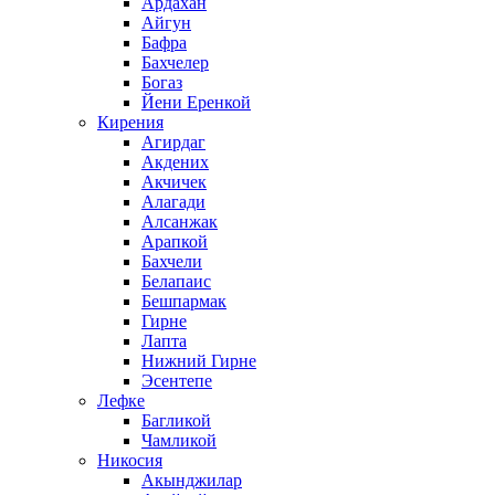
Ардахан
Айгун
Бафра
Бахчелер
Богаз
Йени Еренкой
Кирения
Агирдаг
Акдених
Акчичек
Алагади
Алсанжак
Арапкой
Бахчели
Белапаис
Бешпармак
Гирне
Лапта
Нижний Гирне
Эсентепе
Лефке
Багликой
Чамликой
Никосия
Акынджилар