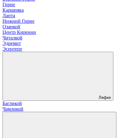
Гирне
Каршияка
Лапта
Нижний Гирне
Озанкой
Центр Кирении
Читалкой
Эдремит
Эсентепе
Лефке
Багликой
Чамликой