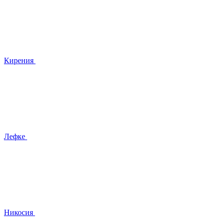
Кирения
Лефке
Никосия