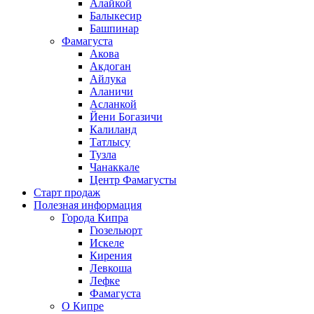
Алайкой
Балыкесир
Башпинар
Фамагуста
Акова
Акдоган
Айлука
Аланичи
Асланкой
Йени Богазичи
Калиланд
Татлысу
Тузла
Чанаккале
Центр Фамагусты
Старт продаж
Полезная информация
Города Кипра
Гюзельюрт
Искеле
Кирения
Левкоша
Лефке
Фамагуста
О Кипре