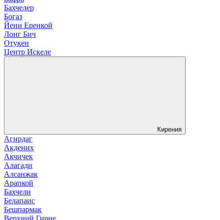
Бахчелер
Богаз
Йени Еренкой
Лонг Бич
Отукен
Центр Искеле
Кирения
Агирдаг
Акдених
Акчичек
Алагади
Алсанжак
Арапкой
Бахчели
Белапаис
Бешпармак
Верхний Гирне