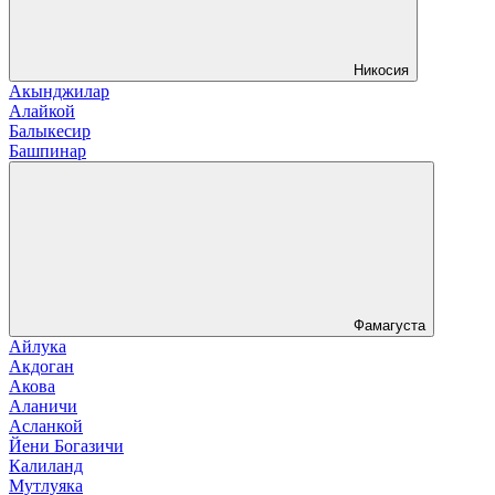
Никосия
Акынджилар
Алайкой
Балыкесир
Башпинар
Фамагуста
Айлука
Акдоган
Акова
Аланичи
Асланкой
Йени Богазичи
Калиланд
Мутлуяка