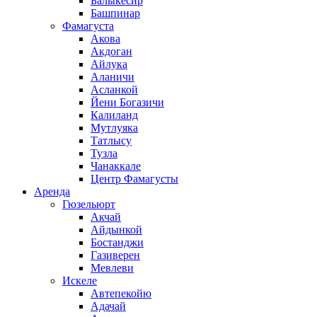
Балыкесир
Башпинар
Фамагуста
Акова
Акдоган
Айлука
Аланичи
Асланкой
Йени Богазичи
Калиланд
Мутлуяка
Татлысу
Тузла
Чанаккале
Центр Фамагусты
Аренда
Гюзельюрт
Акчай
Айдынкой
Бостанджи
Газиверен
Мевлеви
Искеле
Автепекойю
Адачай