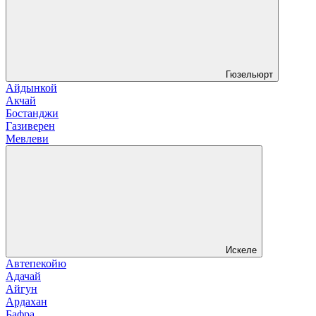
Гюзельюрт
Айдынкой
Акчай
Бостанджи
Газиверен
Мевлеви
Искеле
Автепекойю
Адачай
Айгун
Ардахан
Бафра