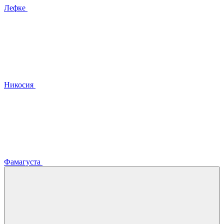
Лефке
Никосия
Фамагуста