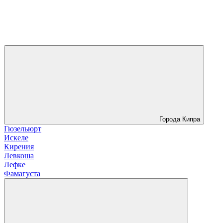
Города Кипра
Гюзельюрт
Искеле
Кирения
Левкоша
Лефке
Фамагуста