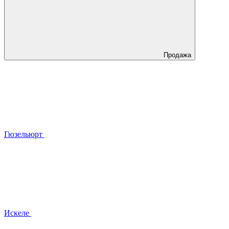
Продажа
Гюзельюрт
Искеле