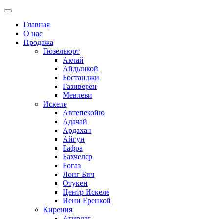
Главная
О нас
Продажа
Гюзельюрт
Акчай
Айдынкой
Бостанджи
Газиверен
Мевлеви
Искеле
Автепекойю
Адачай
Ардахан
Айгун
Бафра
Бахчелер
Богаз
Лонг Бич
Отукен
Центр Искеле
Йени Еренкой
Кирения
Агирдаг