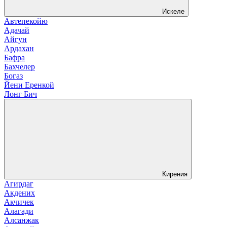
Искеле
Автепекойю
Адачай
Айгун
Ардахан
Бафра
Бахчелер
Богаз
Йени Еренкой
Лонг Бич
Кирения
Агирдаг
Акдених
Акчичек
Алагади
Алсанжак