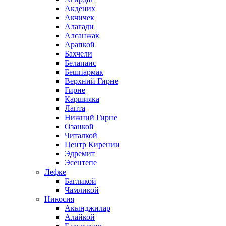
Акдених
Акчичек
Алагади
Алсанжак
Арапкой
Бахчели
Белапаис
Бешпармак
Верхний Гирне
Гирне
Каршияка
Лапта
Нижний Гирне
Озанкой
Читалкой
Центр Кирении
Эдремит
Эсентепе
Лефке
Багликой
Чамликой
Никосия
Акынджилар
Алайкой