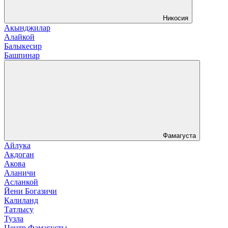
Никосия
Акынджилар
Алайкой
Балыкесир
Башпинар
Фамагуста
Айлука
Акдоган
Акова
Аланичи
Асланкой
Йени Богазичи
Калиланд
Татлысу
Тузла
Центр Фамагусты