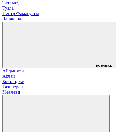
Татлысу
Тузла
Центр Фамагусты
Чанаккале
Гюзельюрт
Айдынкой
Акчай
Бостанджи
Газиверен
Мевлеви