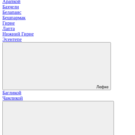
Арапкой
Бахчели
Белапаис
Бешпармак
Гирне
Лапта
Нижний Гирне
Эсентепе
Лефке
Багликой
Чамликой