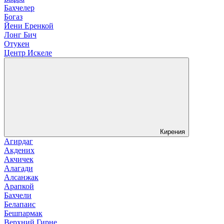
Бахчелер
Богаз
Йени Еренкой
Лонг Бич
Отукен
Центр Искеле
Кирения
Агирдаг
Акдених
Акчичек
Алагади
Алсанжак
Арапкой
Бахчели
Белапаис
Бешпармак
Верхний Гирне