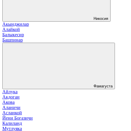
Никосия
Акынджилар
Алайкой
Балыкесир
Башпинар
Фамагуста
Айлука
Акдоган
Акова
Аланичи
Асланкой
Йени Богазичи
Калиланд
Мутлуяка