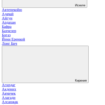
Искеле
Автепекойю
Адачай
Айгун
Ардахан
Бафра
Бахчелер
Богаз
Йени Еренкой
Лонг Бич
Кирения
Агирдаг
Акдених
Акчичек
Алагади
Алсанжак