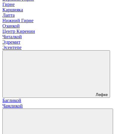
Гирне
Каршияка
Лапта
Нижний Гирне
Озанкой
Центр Кирении
Читалкой
Эдремит
Эсентепе
Лефке
Багликой
Чамликой