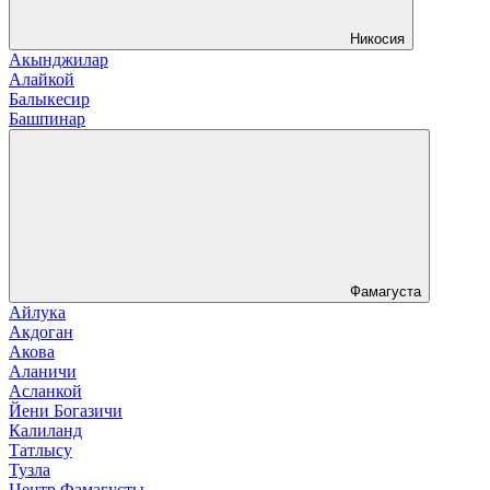
Никосия
Акынджилар
Алайкой
Балыкесир
Башпинар
Фамагуста
Айлука
Акдоган
Акова
Аланичи
Асланкой
Йени Богазичи
Калиланд
Татлысу
Тузла
Центр Фамагусты