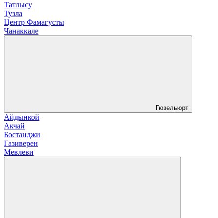
Татлысу
Тузла
Центр Фамагусты
Чанаккале
Гюзельюрт
Айдынкой
Акчай
Бостанджи
Газиверен
Мевлеви