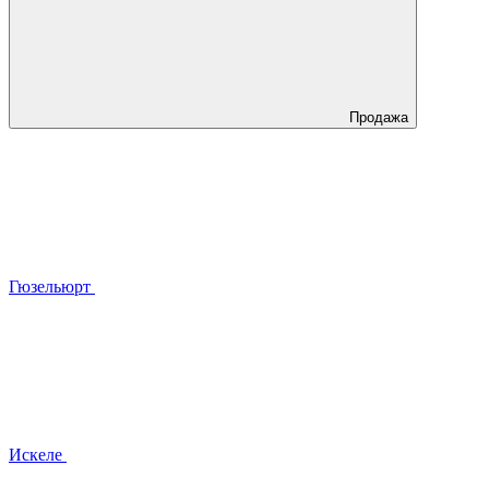
Продажа
Гюзельюрт
Искеле