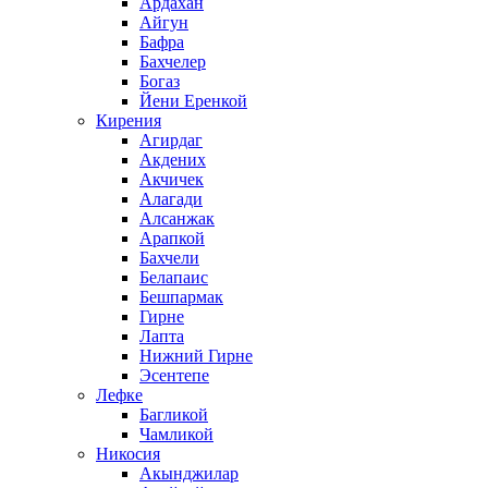
Ардахан
Айгун
Бафра
Бахчелер
Богаз
Йени Еренкой
Кирения
Агирдаг
Акдених
Акчичек
Алагади
Алсанжак
Арапкой
Бахчели
Белапаис
Бешпармак
Гирне
Лапта
Нижний Гирне
Эсентепе
Лефке
Багликой
Чамликой
Никосия
Акынджилар