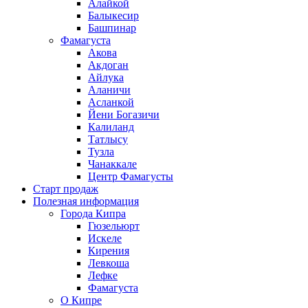
Алайкой
Балыкесир
Башпинар
Фамагуста
Акова
Акдоган
Айлука
Аланичи
Асланкой
Йени Богазичи
Калиланд
Татлысу
Тузла
Чанаккале
Центр Фамагусты
Старт продаж
Полезная информация
Города Кипра
Гюзельюрт
Искеле
Кирения
Левкоша
Лефке
Фамагуста
О Кипре