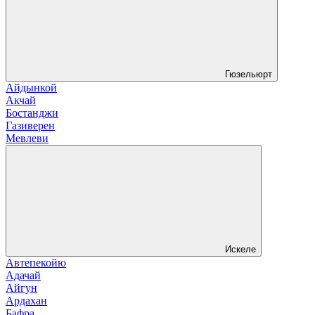
Гюзельюрт
Айдынкой
Акчай
Бостанджи
Газиверен
Мевлеви
Искеле
Автепекойю
Адачай
Айгун
Ардахан
Бафра