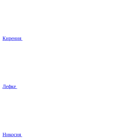
Кирения
Лефке
Никосия