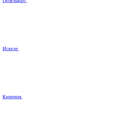
Гюзельюрт
Искеле
Кирения