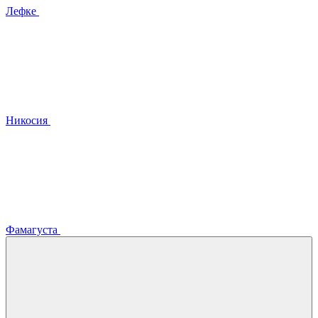
Лефке
Никосия
Фамагуста