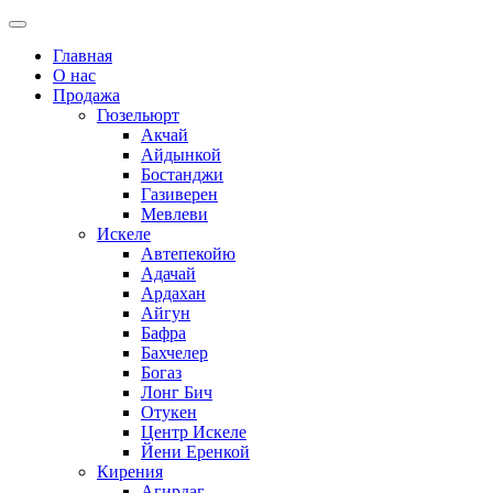
Главная
О нас
Продажа
Гюзельюрт
Акчай
Айдынкой
Бостанджи
Газиверен
Мевлеви
Искеле
Автепекойю
Адачай
Ардахан
Айгун
Бафра
Бахчелер
Богаз
Лонг Бич
Отукен
Центр Искеле
Йени Еренкой
Кирения
Агирдаг