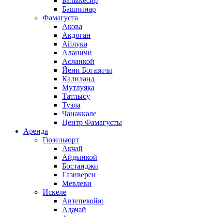
Балыкесир
Башпинар
Фамагуста
Акова
Акдоган
Айлука
Аланичи
Асланкой
Йени Богазичи
Калиланд
Мутлуяка
Татлысу
Тузла
Чанаккале
Центр Фамагусты
Аренда
Гюзельюрт
Акчай
Айдынкой
Бостанджи
Газиверен
Мевлеви
Искеле
Автепекойю
Адачай