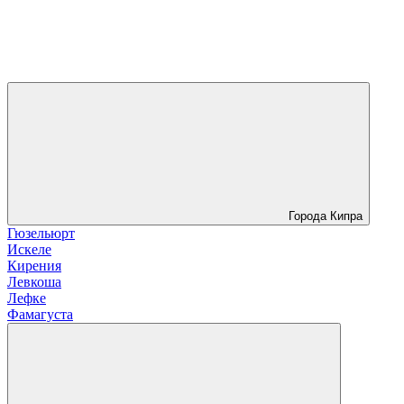
Города Кипра
Гюзельюрт
Искеле
Кирения
Левкоша
Лефке
Фамагуста