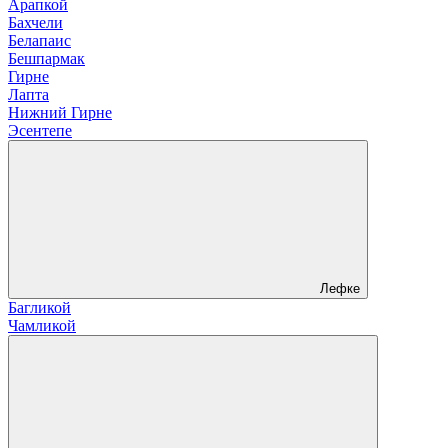
Арапкой
Бахчели
Белапаис
Бешпармак
Гирне
Лапта
Нижний Гирне
Эсентепе
Лефке
Багликой
Чамликой