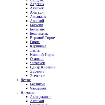
Акдених
Акчичек
Алагади
Алсанжак
Арапкой
Бахчели
Белапаис
Бешпармак
Верхний Гирне
Гирне
Каршияка
Лапта
Нижний Гирне
Озанкой
Читалкой
Центр Кирении
Эдремит
Эсентепе
Лефке
Багликой
Чамликой
Никосия
Акынджилар
Алайкой