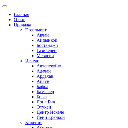
Главная
О нас
Продажа
Гюзельюрт
Акчай
Айдынкой
Бостанджи
Газиверен
Мевлеви
Искеле
Автепекойю
Адачай
Ардахан
Айгун
Бафра
Бахчелер
Богаз
Лонг Бич
Отукен
Центр Искеле
Йени Еренкой
Кирения
Агирдаг