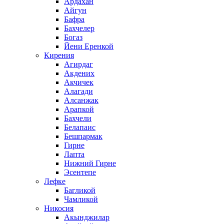
Ардахан
Айгун
Бафра
Бахчелер
Богаз
Йени Еренкой
Кирения
Агирдаг
Акдених
Акчичек
Алагади
Алсанжак
Арапкой
Бахчели
Белапаис
Бешпармак
Гирне
Лапта
Нижний Гирне
Эсентепе
Лефке
Багликой
Чамликой
Никосия
Акынджилар