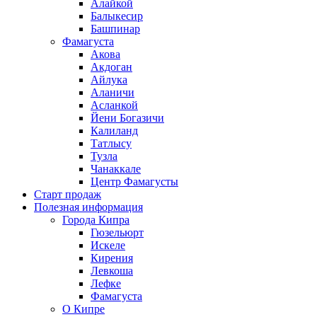
Алайкой
Балыкесир
Башпинар
Фамагуста
Акова
Акдоган
Айлука
Аланичи
Асланкой
Йени Богазичи
Калиланд
Татлысу
Тузла
Чанаккале
Центр Фамагусты
Старт продаж
Полезная информация
Города Кипра
Гюзельюрт
Искеле
Кирения
Левкоша
Лефке
Фамагуста
О Кипре