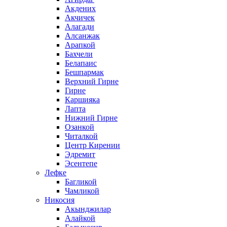
Акдених
Акчичек
Алагади
Алсанжак
Арапкой
Бахчели
Белапаис
Бешпармак
Верхний Гирне
Гирне
Каршияка
Лапта
Нижний Гирне
Озанкой
Читалкой
Центр Кирении
Эдремит
Эсентепе
Лефке
Багликой
Чамликой
Никосия
Акынджилар
Алайкой