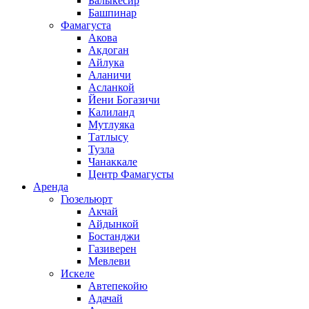
Балыкесир
Башпинар
Фамагуста
Акова
Акдоган
Айлука
Аланичи
Асланкой
Йени Богазичи
Калиланд
Мутлуяка
Татлысу
Тузла
Чанаккале
Центр Фамагусты
Аренда
Гюзельюрт
Акчай
Айдынкой
Бостанджи
Газиверен
Мевлеви
Искеле
Автепекойю
Адачай