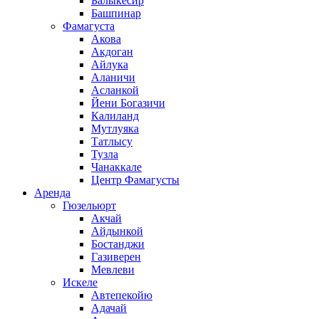
Балыкесир
Башпинар
Фамагуста
Акова
Акдоган
Айлука
Аланичи
Асланкой
Йени Богазичи
Калиланд
Мутлуяка
Татлысу
Тузла
Чанаккале
Центр Фамагусты
Аренда
Гюзельюрт
Акчай
Айдынкой
Бостанджи
Газиверен
Мевлеви
Искеле
Автепекойю
Адачай