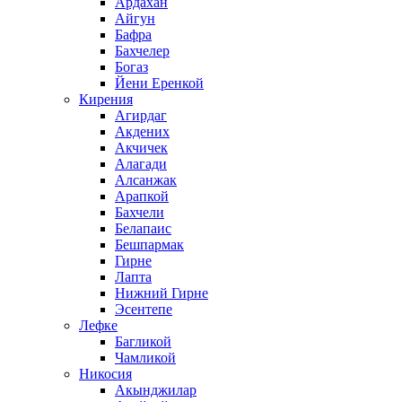
Ардахан
Айгун
Бафра
Бахчелер
Богаз
Йени Еренкой
Кирения
Агирдаг
Акдених
Акчичек
Алагади
Алсанжак
Арапкой
Бахчели
Белапаис
Бешпармак
Гирне
Лапта
Нижний Гирне
Эсентепе
Лефке
Багликой
Чамликой
Никосия
Акынджилар