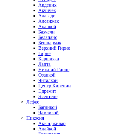
Акдених
Акчичек
Алагади
Алсанжак
Арапкой
Бахчели
Белапаис
Бешпармак
Верхний Гирне
Гирне
Каршияка
Лапта
Нижний Гирне
Озанкой
Читалкой
Центр Кирении
Эдремит
Эсентепе
Лефке
Багликой
Чамликой
Никосия
Акынджилар
Алайкой