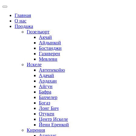
Главная
О нас
Продажа
Гюзельюрт
Акчай
Айдынкой
Бостанджи
Газиверен
Мевлеви
Искеле
Автепекойю
Адачай
Ардахан
Айгун
Бафра
Бахчелер
Богаз
Лонг Бич
Отукен
Центр Искеле
Йени Еренкой
Кирения
Агирдаг