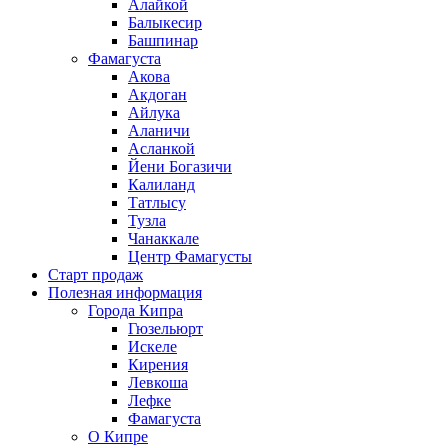
Алайкой
Балыкесир
Башпинар
Фамагуста
Акова
Акдоган
Айлука
Аланичи
Асланкой
Йени Богазичи
Калиланд
Татлысу
Тузла
Чанаккале
Центр Фамагусты
Старт продаж
Полезная информация
Города Кипра
Гюзельюрт
Искеле
Кирения
Левкоша
Лефке
Фамагуста
О Кипре