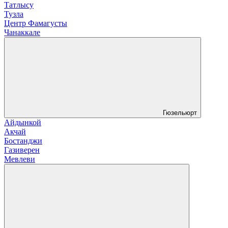
Татлысу
Тузла
Центр Фамагусты
Чанаккале
Гюзельюрт
Айдынкой
Акчай
Бостанджи
Газиверен
Мевлеви