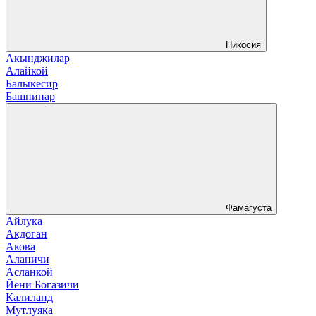
Никосия
Акынджилар
Алайкой
Балыкесир
Башпинар
Фамагуста
Айлука
Акдоган
Акова
Аланичи
Асланкой
Йени Богазичи
Калиланд
Мутлуяка