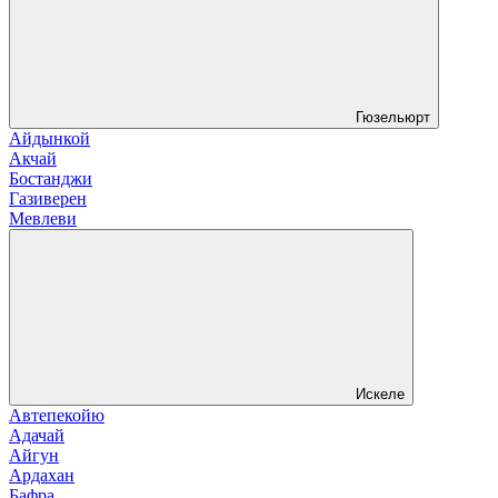
Гюзельюрт
Айдынкой
Акчай
Бостанджи
Газиверен
Мевлеви
Искеле
Автепекойю
Адачай
Айгун
Ардахан
Бафра