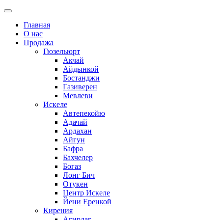
Главная
О нас
Продажа
Гюзельюрт
Акчай
Айдынкой
Бостанджи
Газиверен
Мевлеви
Искеле
Автепекойю
Адачай
Ардахан
Айгун
Бафра
Бахчелер
Богаз
Лонг Бич
Отукен
Центр Искеле
Йени Еренкой
Кирения
Агирдаг