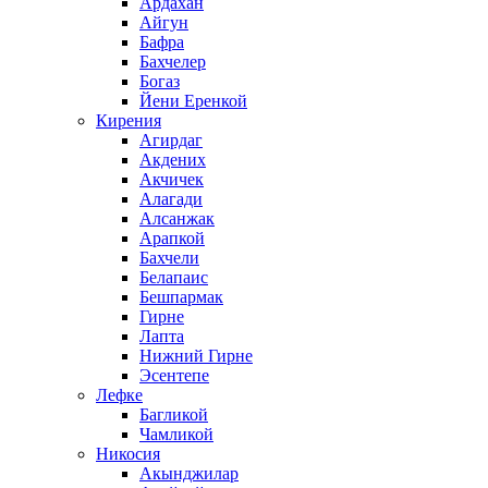
Ардахан
Айгун
Бафра
Бахчелер
Богаз
Йени Еренкой
Кирения
Агирдаг
Акдених
Акчичек
Алагади
Алсанжак
Арапкой
Бахчели
Белапаис
Бешпармак
Гирне
Лапта
Нижний Гирне
Эсентепе
Лефке
Багликой
Чамликой
Никосия
Акынджилар