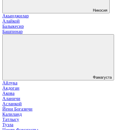
Никосия
Акынджилар
Алайкой
Балыкесир
Башпинар
Фамагуста
Айлука
Акдоган
Акова
Аланичи
Асланкой
Йени Богазичи
Калиланд
Татлысу
Тузла
Центр Фамагусты