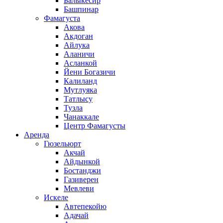
Балыкесир
Башпинар
Фамагуста
Акова
Акдоган
Айлука
Аланичи
Асланкой
Йени Богазичи
Калиланд
Мутлуяка
Татлысу
Тузла
Чанаккале
Центр Фамагусты
Аренда
Гюзельюрт
Акчай
Айдынкой
Бостанджи
Газиверен
Мевлеви
Искеле
Автепекойю
Адачай