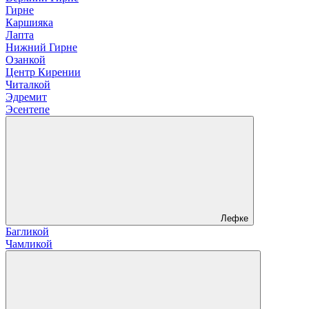
Гирне
Каршияка
Лапта
Нижний Гирне
Озанкой
Центр Кирении
Читалкой
Эдремит
Эсентепе
Лефке
Багликой
Чамликой