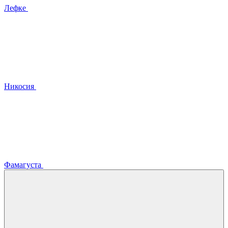
Лефке
Никосия
Фамагуста