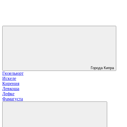
Города Кипра
Гюзельюрт
Искеле
Кирения
Левкоша
Лефке
Фамагуста