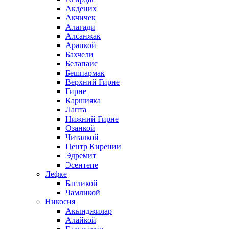
Акдених
Акчичек
Алагади
Алсанжак
Арапкой
Бахчели
Белапаис
Бешпармак
Верхний Гирне
Гирне
Каршияка
Лапта
Нижний Гирне
Озанкой
Читалкой
Центр Кирении
Эдремит
Эсентепе
Лефке
Багликой
Чамликой
Никосия
Акынджилар
Алайкой