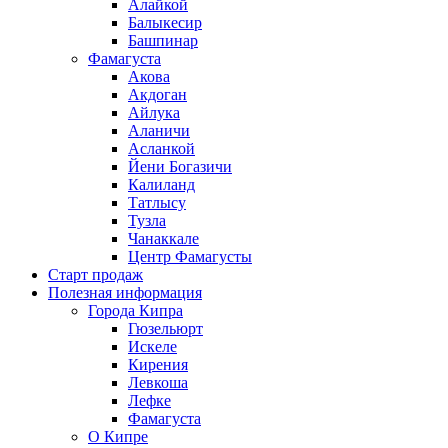
Алайкой
Балыкесир
Башпинар
Фамагуста
Акова
Акдоган
Айлука
Аланичи
Асланкой
Йени Богазичи
Калиланд
Татлысу
Тузла
Чанаккале
Центр Фамагусты
Старт продаж
Полезная информация
Города Кипра
Гюзельюрт
Искеле
Кирения
Левкоша
Лефке
Фамагуста
О Кипре