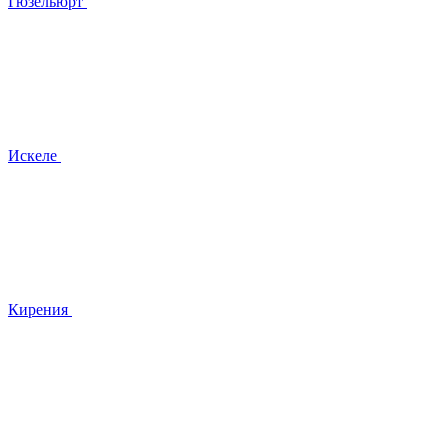
Гюзельюрт
Искеле
Кирения