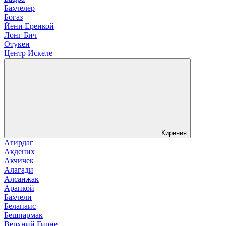
Бахчелер
Богаз
Йени Еренкой
Лонг Бич
Отукен
Центр Искеле
Кирения
Агирдаг
Акдених
Акчичек
Алагади
Алсанжак
Арапкой
Бахчели
Белапаис
Бешпармак
Верхний Гирне