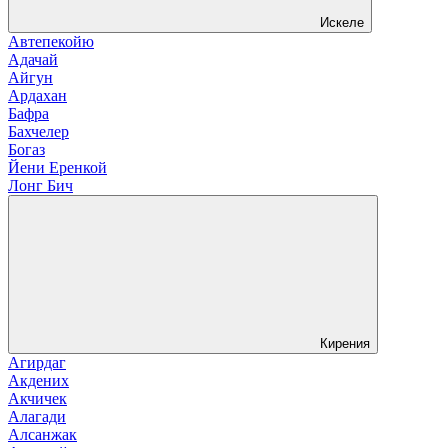
Искеле
Автепекойю
Адачай
Айгун
Ардахан
Бафра
Бахчелер
Богаз
Йени Еренкой
Лонг Бич
Кирения
Агирдаг
Акдених
Акчичек
Алагади
Алсанжак