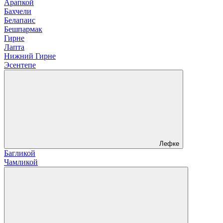
Арапкой
Бахчели
Белапаис
Бешпармак
Гирне
Лапта
Нижний Гирне
Эсентепе
Лефке
Багликой
Чамликой