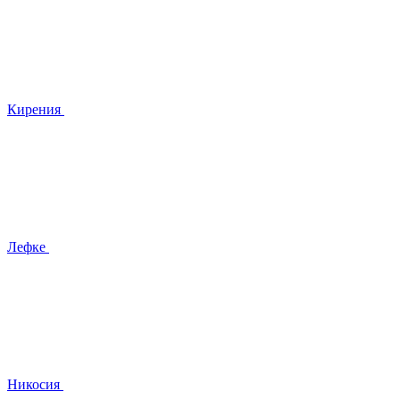
Кирения
Лефке
Никосия