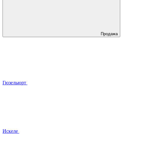
Продажа
Гюзельюрт
Искеле