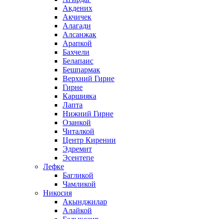
Акдених
Акчичек
Алагади
Алсанжак
Арапкой
Бахчели
Белапаис
Бешпармак
Верхний Гирне
Гирне
Каршияка
Лапта
Нижний Гирне
Озанкой
Читалкой
Центр Кирении
Эдремит
Эсентепе
Лефке
Багликой
Чамликой
Никосия
Акынджилар
Алайкой