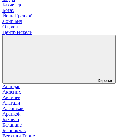
Бахчелер
Богаз
Йени Еренкой
Лонг Бич
Отукен
Центр Искеле
Кирения
Агирдаг
Акдених
Акчичек
Алагади
Алсанжак
Арапкой
Бахчели
Белапаис
Бешпармак
Верхний Гирне