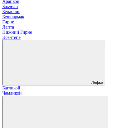
Арапкой
Бахчели
Белапаис
Бешпармак
Гирне
Лапта
Нижний Гирне
Эсентепе
Лефке
Багликой
Чамликой