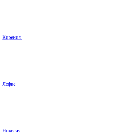
Кирения
Лефке
Никосия