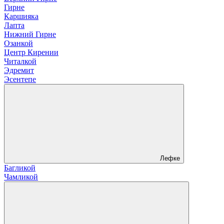
Гирне
Каршияка
Лапта
Нижний Гирне
Озанкой
Центр Кирении
Читалкой
Эдремит
Эсентепе
Лефке
Багликой
Чамликой