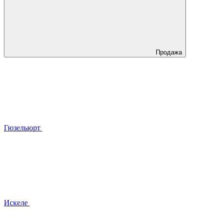
Продажа
Гюзельюрт
Искеле