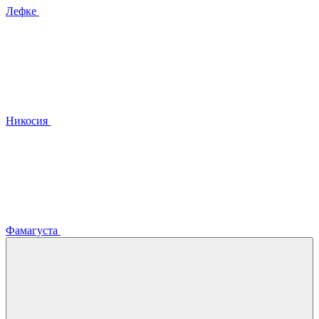
Лефке
Никосия
Фамагуста