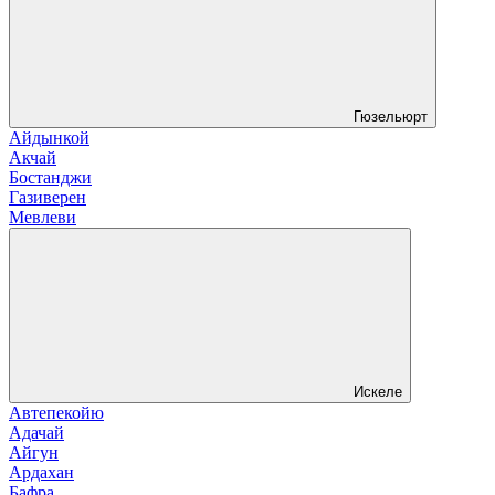
Гюзельюрт
Айдынкой
Акчай
Бостанджи
Газиверен
Мевлеви
Искеле
Автепекойю
Адачай
Айгун
Ардахан
Бафра