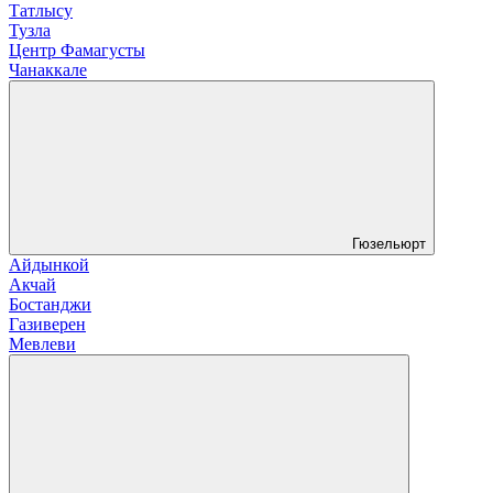
Татлысу
Тузла
Центр Фамагусты
Чанаккале
Гюзельюрт
Айдынкой
Акчай
Бостанджи
Газиверен
Мевлеви