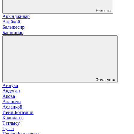
Никосия
Акынджилар
Алайкой
Балыкесир
Башпинар
Фамагуста
Айлука
Акдоган
Акова
Аланичи
Асланкой
Йени Богазичи
Калиланд
Татлысу
Тузла
Центр Фамагусты