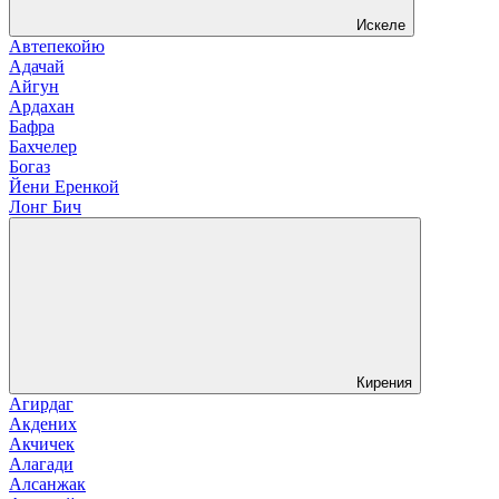
Искеле
Автепекойю
Адачай
Айгун
Ардахан
Бафра
Бахчелер
Богаз
Йени Еренкой
Лонг Бич
Кирения
Агирдаг
Акдених
Акчичек
Алагади
Алсанжак