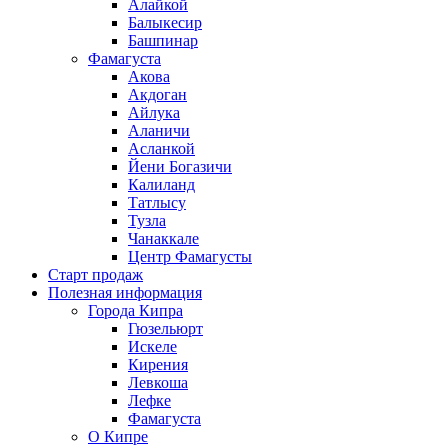
Алайкой
Балыкесир
Башпинар
Фамагуста
Акова
Акдоган
Айлука
Аланичи
Асланкой
Йени Богазичи
Калиланд
Татлысу
Тузла
Чанаккале
Центр Фамагусты
Старт продаж
Полезная информация
Города Кипра
Гюзельюрт
Искеле
Кирения
Левкоша
Лефке
Фамагуста
О Кипре