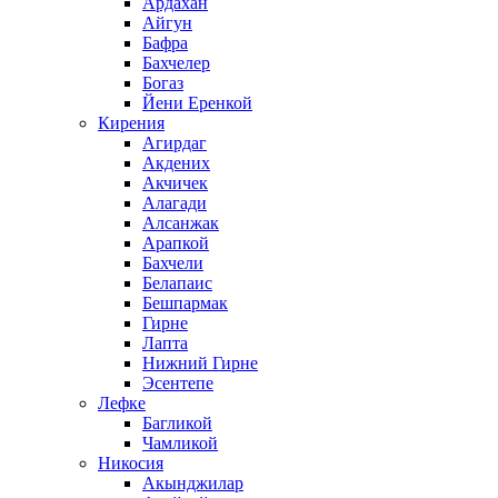
Ардахан
Айгун
Бафра
Бахчелер
Богаз
Йени Еренкой
Кирения
Агирдаг
Акдених
Акчичек
Алагади
Алсанжак
Арапкой
Бахчели
Белапаис
Бешпармак
Гирне
Лапта
Нижний Гирне
Эсентепе
Лефке
Багликой
Чамликой
Никосия
Акынджилар