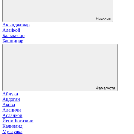
Никосия
Акынджилар
Алайкой
Балыкесир
Башпинар
Фамагуста
Айлука
Акдоган
Акова
Аланичи
Асланкой
Йени Богазичи
Калиланд
Мутлуяка