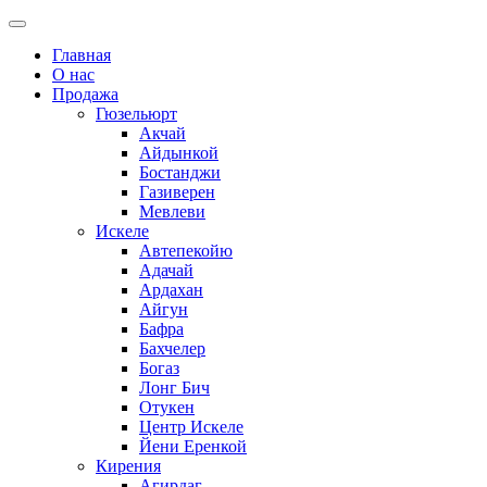
Главная
О нас
Продажа
Гюзельюрт
Акчай
Айдынкой
Бостанджи
Газиверен
Мевлеви
Искеле
Автепекойю
Адачай
Ардахан
Айгун
Бафра
Бахчелер
Богаз
Лонг Бич
Отукен
Центр Искеле
Йени Еренкой
Кирения
Агирдаг