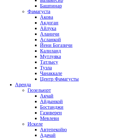
Балыкесир
Башпинар
Фамагуста
Акова
Акдоган
Айлука
Аланичи
Асланкой
Йени Богазичи
Калиланд
Мутлуяка
Татлысу
Тузла
Чанаккале
Центр Фамагусты
Аренда
Гюзельюрт
Акчай
Айдынкой
Бостанджи
Газиверен
Мевлеви
Искеле
Автепекойю
Адачай