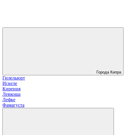
Города Кипра
Гюзельюрт
Искеле
Кирения
Левкоша
Лефке
Фамагуста