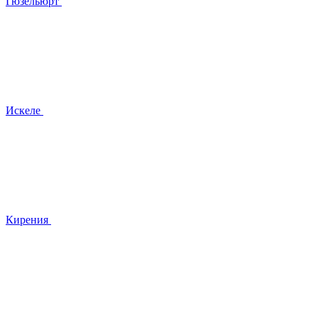
Гюзельюрт
Искеле
Кирения