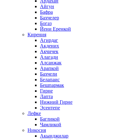
Ардахан
Айгун
Бафра
Бахчелер
Богаз
Йени Еренкой
Кирения
Агирдаг
Акдених
Акчичек
Алагади
Алсанжак
Арапкой
Бахчели
Белапаис
Бешпармак
Гирне
Лапта
Нижний Гирне
Эсентепе
Лефке
Багликой
Чамликой
Никосия
Акынджилар