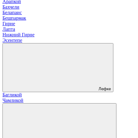
Арапкой
Бахчели
Белапаис
Бешпармак
Гирне
Лапта
Нижний Гирне
Эсентепе
Лефке
Багликой
Чамликой