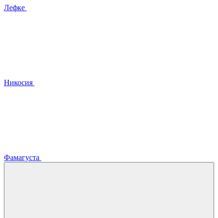
Лефке
Никосия
Фамагуста