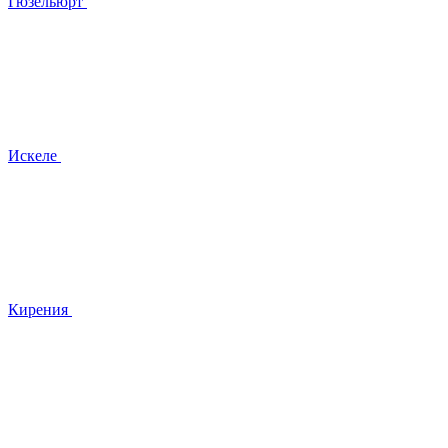
Гюзельюрт
Искеле
Кирения