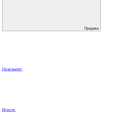
Продажа
Гюзельюрт
Искеле