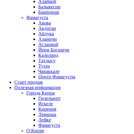
Алайкой
Балыкесир
Башпинар
Фамагуста
Акова
Акдоган
Айлука
Аланичи
Асланкой
Йени Богазичи
Калиланд
Татлысу
Тузла
Чанаккале
Центр Фамагусты
Старт продаж
Полезная информация
Города Кипра
Гюзельюрт
Искеле
Кирения
Левкоша
Лефке
Фамагуста
О Кипре