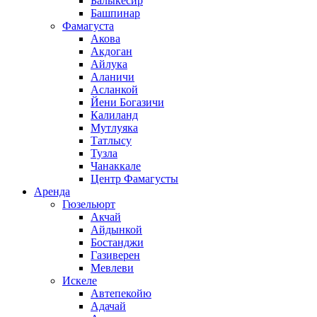
Балыкесир
Башпинар
Фамагуста
Акова
Акдоган
Айлука
Аланичи
Асланкой
Йени Богазичи
Калиланд
Мутлуяка
Татлысу
Тузла
Чанаккале
Центр Фамагусты
Аренда
Гюзельюрт
Акчай
Айдынкой
Бостанджи
Газиверен
Мевлеви
Искеле
Автепекойю
Адачай