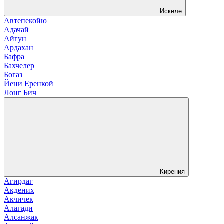
Искеле
Автепекойю
Адачай
Айгун
Ардахан
Бафра
Бахчелер
Богаз
Йени Еренкой
Лонг Бич
Кирения
Агирдаг
Акдених
Акчичек
Алагади
Алсанжак