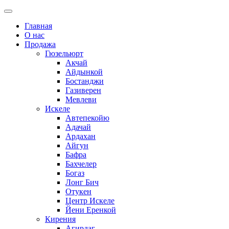
Главная
О нас
Продажа
Гюзельюрт
Акчай
Айдынкой
Бостанджи
Газиверен
Мевлеви
Искеле
Автепекойю
Адачай
Ардахан
Айгун
Бафра
Бахчелер
Богаз
Лонг Бич
Отукен
Центр Искеле
Йени Еренкой
Кирения
Агирдаг