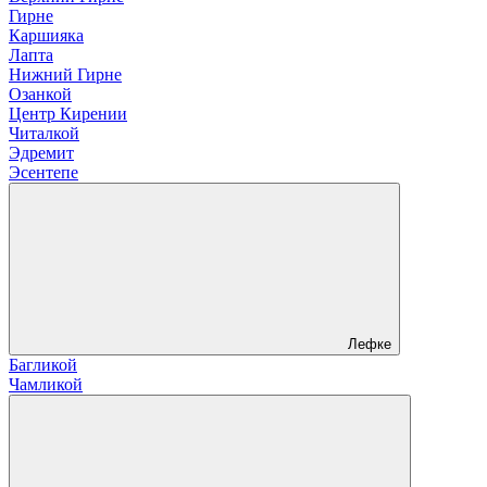
Гирне
Каршияка
Лапта
Нижний Гирне
Озанкой
Центр Кирении
Читалкой
Эдремит
Эсентепе
Лефке
Багликой
Чамликой