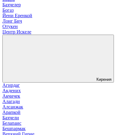
Бахчелер
Богаз
Йени Еренкой
Лонг Бич
Отукен
Центр Искеле
Кирения
Агирдаг
Акдених
Акчичек
Алагади
Алсанжак
Арапкой
Бахчели
Белапаис
Бешпармак
Верхний Гирне