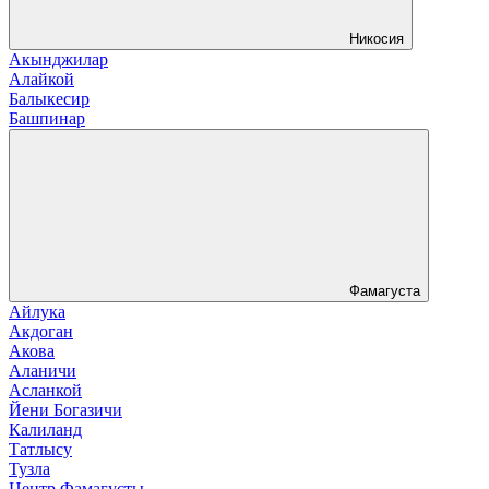
Никосия
Акынджилар
Алайкой
Балыкесир
Башпинар
Фамагуста
Айлука
Акдоган
Акова
Аланичи
Асланкой
Йени Богазичи
Калиланд
Татлысу
Тузла
Центр Фамагусты