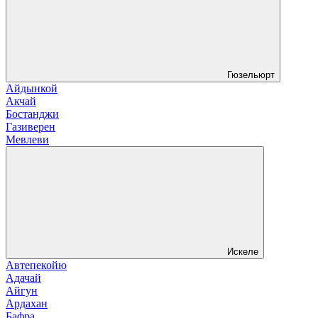
Гюзельюрт
Айдынкой
Акчай
Бостанджи
Газиверен
Мевлеви
Искеле
Автепекойю
Адачай
Айгун
Ардахан
Бафра