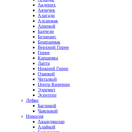
Акдених
Акчичек
Алагади
Алсанжак
Арапкой
Бахчели
Белапаис
Бешпармак
Верхний Гирне
Гирне
Каршияка
Лапта
Нижний Гирне
Озанкой
Читалкой
Центр Кирении
Эдремит
Эсентепе
Лефке
Багликой
Чамликой
Никосия
Акынджилар
Алайкой