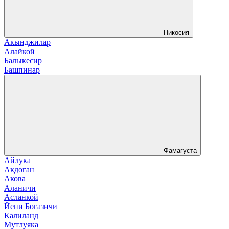
Никосия
Акынджилар
Алайкой
Балыкесир
Башпинар
Фамагуста
Айлука
Акдоган
Акова
Аланичи
Асланкой
Йени Богазичи
Калиланд
Мутлуяка