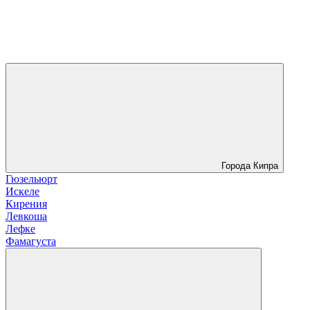
Города Кипра
Гюзельюрт
Искеле
Кирения
Левкоша
Лефке
Фамагуста