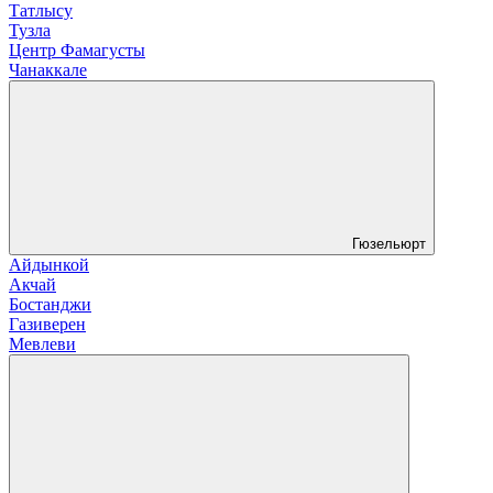
Татлысу
Тузла
Центр Фамагусты
Чанаккале
Гюзельюрт
Айдынкой
Акчай
Бостанджи
Газиверен
Мевлеви