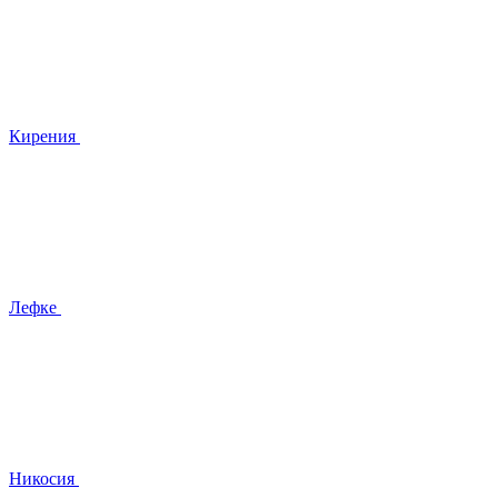
Кирения
Лефке
Никосия