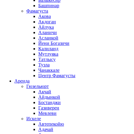
Балыкесир
Башпинар
Фамагуста
Акова
Акдоган
Айлука
Аланичи
Асланкой
Йени Богазичи
Калиланд
Мутлуяка
Татлысу
Тузла
Чанаккале
Центр Фамагусты
Аренда
Гюзельюрт
Акчай
Айдынкой
Бостанджи
Газиверен
Мевлеви
Искеле
Автепекойю
Адачай