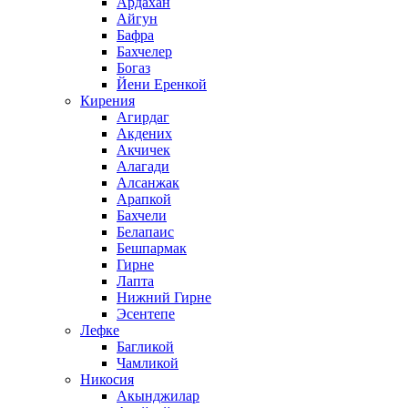
Ардахан
Айгун
Бафра
Бахчелер
Богаз
Йени Еренкой
Кирения
Агирдаг
Акдених
Акчичек
Алагади
Алсанжак
Арапкой
Бахчели
Белапаис
Бешпармак
Гирне
Лапта
Нижний Гирне
Эсентепе
Лефке
Багликой
Чамликой
Никосия
Акынджилар