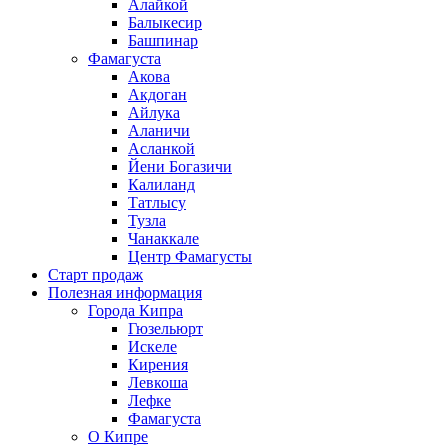
Алайкой
Балыкесир
Башпинар
Фамагуста
Акова
Акдоган
Айлука
Аланичи
Асланкой
Йени Богазичи
Калиланд
Татлысу
Тузла
Чанаккале
Центр Фамагусты
Старт продаж
Полезная информация
Города Кипра
Гюзельюрт
Искеле
Кирения
Левкоша
Лефке
Фамагуста
О Кипре