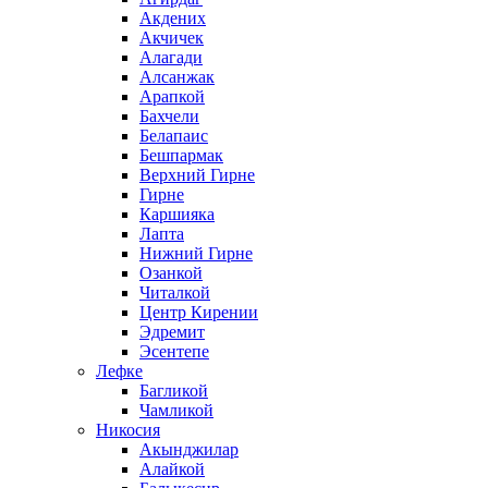
Акдених
Акчичек
Алагади
Алсанжак
Арапкой
Бахчели
Белапаис
Бешпармак
Верхний Гирне
Гирне
Каршияка
Лапта
Нижний Гирне
Озанкой
Читалкой
Центр Кирении
Эдремит
Эсентепе
Лефке
Багликой
Чамликой
Никосия
Акынджилар
Алайкой