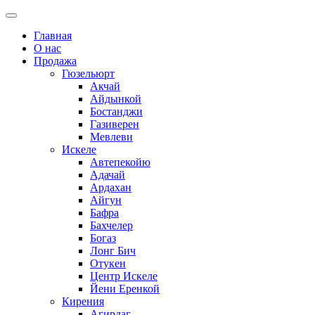
Главная
О нас
Продажа
Гюзельюрт
Акчай
Айдынкой
Бостанджи
Газиверен
Мевлеви
Искеле
Автепекойю
Адачай
Ардахан
Айгун
Бафра
Бахчелер
Богаз
Лонг Бич
Отукен
Центр Искеле
Йени Еренкой
Кирения
Агирдаг