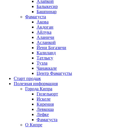
Алайкой
Балыкесир
Башпинар
Фамагуста
Акова
Акдоган
Айлука
Аланичи
Асланкой
Йени Богазичи
Калиланд
Татлысу
Тузла
Чанаккале
Центр Фамагусты
Старт продаж
Полезная информация
Города Кипра
Гюзельюрт
Искеле
Кирения
Левкоша
Лефке
Фамагуста
О Кипре