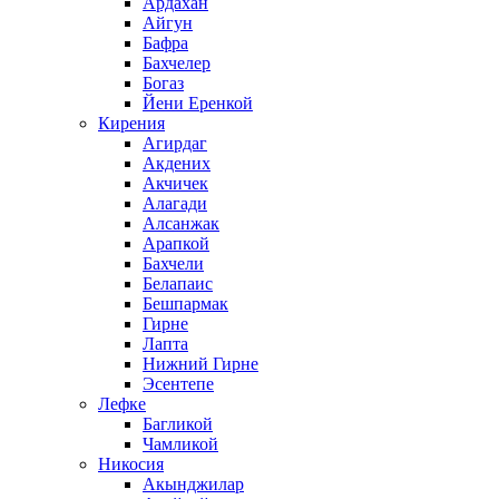
Ардахан
Айгун
Бафра
Бахчелер
Богаз
Йени Еренкой
Кирения
Агирдаг
Акдених
Акчичек
Алагади
Алсанжак
Арапкой
Бахчели
Белапаис
Бешпармак
Гирне
Лапта
Нижний Гирне
Эсентепе
Лефке
Багликой
Чамликой
Никосия
Акынджилар