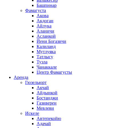
Балыкесир
Башпинар
Фамагуста
Акова
Акдоган
Айлука
Аланичи
Асланкой
Йени Богазичи
Калиланд
Мутлуяка
Татлысу
Тузла
Чанаккале
Центр Фамагусты
Аренда
Гюзельюрт
Акчай
Айдынкой
Бостанджи
Газиверен
Мевлеви
Искеле
Автепекойю
Адачай