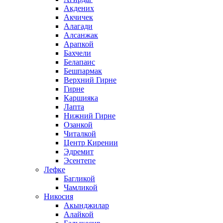
Акдених
Акчичек
Алагади
Алсанжак
Арапкой
Бахчели
Белапаис
Бешпармак
Верхний Гирне
Гирне
Каршияка
Лапта
Нижний Гирне
Озанкой
Читалкой
Центр Кирении
Эдремит
Эсентепе
Лефке
Багликой
Чамликой
Никосия
Акынджилар
Алайкой