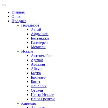
Главная
О нас
Продажа
Гюзельюрт
Акчай
Айдынкой
Бостанджи
Газиверен
Мевлеви
Искеле
Автепекойю
Адачай
Ардахан
Айгун
Бафра
Бахчелер
Богаз
Лонг Бич
Отукен
Центр Искеле
Йени Еренкой
Кирения
Агирдаг