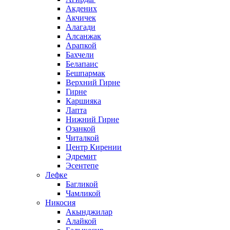
Акдених
Акчичек
Алагади
Алсанжак
Арапкой
Бахчели
Белапаис
Бешпармак
Верхний Гирне
Гирне
Каршияка
Лапта
Нижний Гирне
Озанкой
Читалкой
Центр Кирении
Эдремит
Эсентепе
Лефке
Багликой
Чамликой
Никосия
Акынджилар
Алайкой