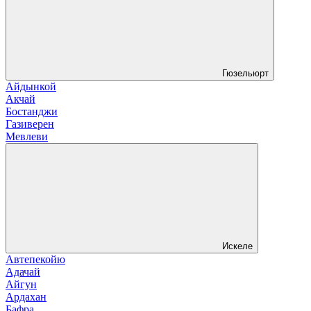
Гюзельюрт
Айдынкой
Акчай
Бостанджи
Газиверен
Мевлеви
Искеле
Автепекойю
Адачай
Айгун
Ардахан
Бафра