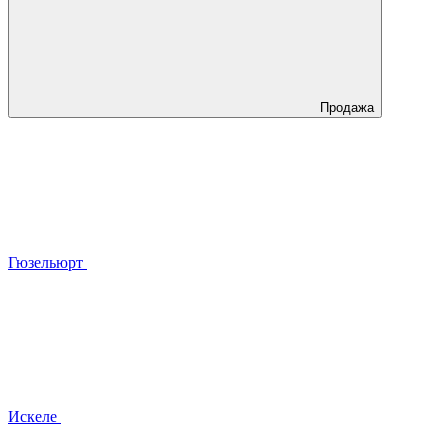
Продажа
Гюзельюрт
Искеле