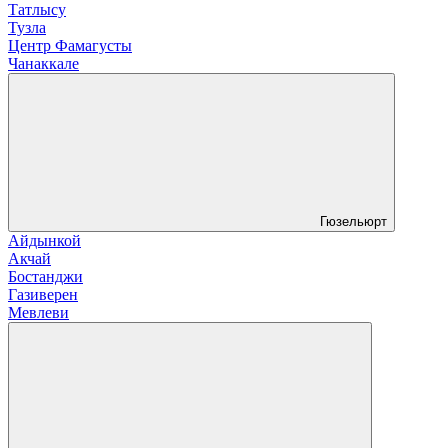
Татлысу
Тузла
Центр Фамагусты
Чанаккале
Гюзельюрт
Айдынкой
Акчай
Бостанджи
Газиверен
Мевлеви