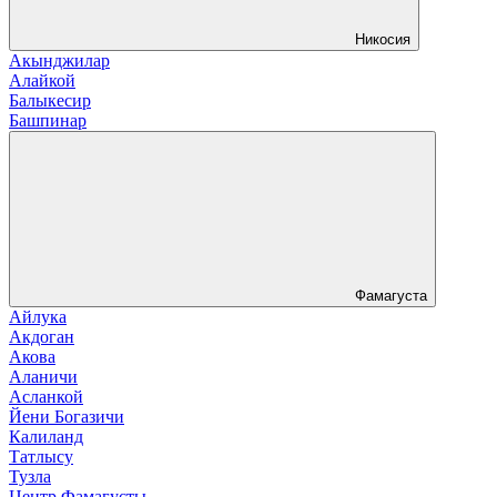
Никосия
Акынджилар
Алайкой
Балыкесир
Башпинар
Фамагуста
Айлука
Акдоган
Акова
Аланичи
Асланкой
Йени Богазичи
Калиланд
Татлысу
Тузла
Центр Фамагусты