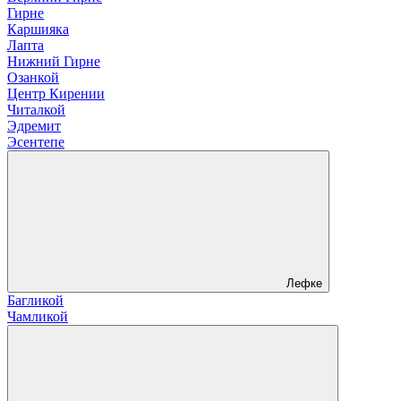
Гирне
Каршияка
Лапта
Нижний Гирне
Озанкой
Центр Кирении
Читалкой
Эдремит
Эсентепе
Лефке
Багликой
Чамликой