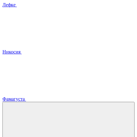
Лефке
Никосия
Фамагуста