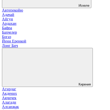
Искеле
Автепекойю
Адачай
Айгун
Ардахан
Бафра
Бахчелер
Богаз
Йени Еренкой
Лонг Бич
Кирения
Агирдаг
Акдених
Акчичек
Алагади
Алсанжак