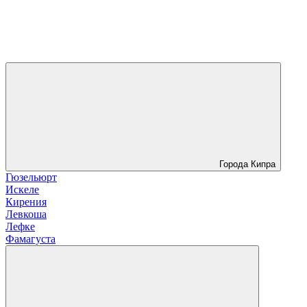
Города Кипра
Гюзельюрт
Искеле
Кирения
Левкоша
Лефке
Фамагуста