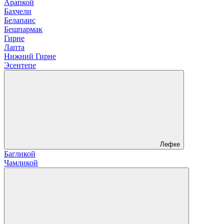
Арапкой
Бахчели
Белапаис
Бешпармак
Гирне
Лапта
Нижний Гирне
Эсентепе
Лефке
Багликой
Чамликой