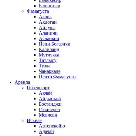
Балыкесир
Башпинар
Фамагуста
Акова
Акдоган
Айлука
Аланичи
Асланкой
Йени Богазичи
Калиланд
Мутлуяка
Татлысу
Тузла
Чанаккале
Центр Фамагусты
Аренда
Гюзельюрт
Акчай
Айдынкой
Бостанджи
Газиверен
Мевлеви
Искеле
Автепекойю
Адачай