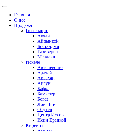
Главная
О нас
Продажа
Гюзельюрт
Акчай
Айдынкой
Бостанджи
Газиверен
Мевлеви
Искеле
Автепекойю
Адачай
Ардахан
Айгун
Бафра
Бахчелер
Богаз
Лонг Бич
Отукен
Центр Искеле
Йени Еренкой
Кирения
Агирдаг