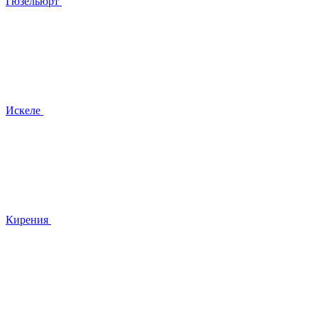
Гюзельюрт
Искеле
Кирения