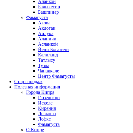
Алайкой
Балыкесир
Башпинар
Фамагуста
Акова
Акдоган
Айлука
Аланичи
Асланкой
Йени Богазичи
Калиланд
Татлысу
Тузла
Чанаккале
Центр Фамагусты
Старт продаж
Полезная информация
Города Кипра
Гюзельюрт
Искеле
Кирения
Левкоша
Лефке
Фамагуста
О Кипре