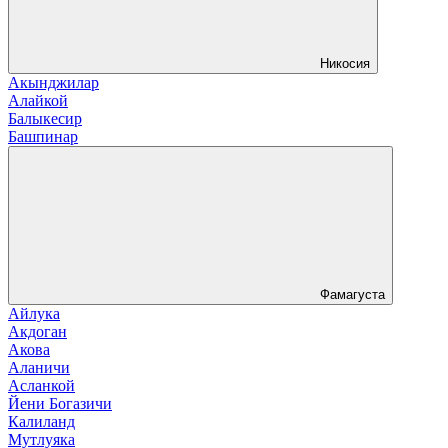
Никосия
Акынджилар
Алайкой
Балыкесир
Башпинар
Фамагуста
Айлука
Акдоган
Акова
Аланичи
Асланкой
Йени Богазичи
Калиланд
Мутлуяка