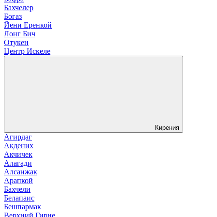
Бахчелер
Богаз
Йени Еренкой
Лонг Бич
Отукен
Центр Искеле
Кирения
Агирдаг
Акдених
Акчичек
Алагади
Алсанжак
Арапкой
Бахчели
Белапаис
Бешпармак
Верхний Гирне