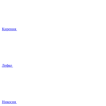
Кирения
Лефке
Никосия