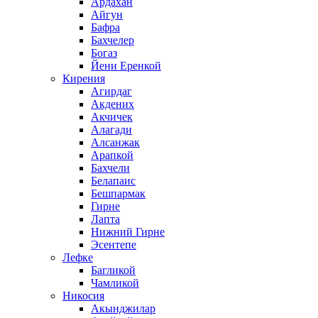
Ардахан
Айгун
Бафра
Бахчелер
Богаз
Йени Еренкой
Кирения
Агирдаг
Акдених
Акчичек
Алагади
Алсанжак
Арапкой
Бахчели
Белапаис
Бешпармак
Гирне
Лапта
Нижний Гирне
Эсентепе
Лефке
Багликой
Чамликой
Никосия
Акынджилар