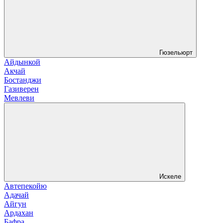
Гюзельюрт
Айдынкой
Акчай
Бостанджи
Газиверен
Мевлеви
Искеле
Автепекойю
Адачай
Айгун
Ардахан
Бафра