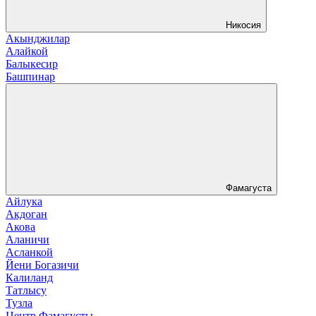
Никосия
Акынджилар
Алайкой
Балыкесир
Башпинар
Фамагуста
Айлука
Акдоган
Акова
Аланичи
Асланкой
Йени Богазичи
Калиланд
Татлысу
Тузла
Центр Фамагусты