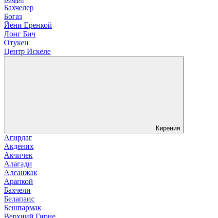
Бахчелер
Богаз
Йени Еренкой
Лонг Бич
Отукен
Центр Искеле
Кирения
Агирдаг
Акдених
Акчичек
Алагади
Алсанжак
Арапкой
Бахчели
Белапаис
Бешпармак
Верхний Гирне