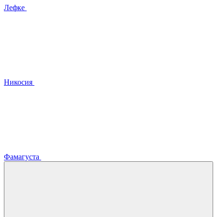
Лефке
Никосия
Фамагуста