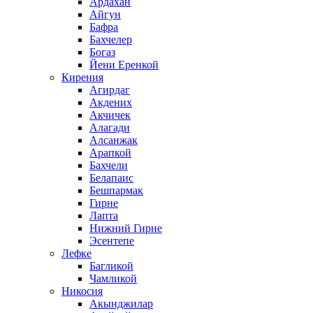
Ардахан
Айгун
Бафра
Бахчелер
Богаз
Йени Еренкой
Кирения
Агирдаг
Акдених
Акчичек
Алагади
Алсанжак
Арапкой
Бахчели
Белапаис
Бешпармак
Гирне
Лапта
Нижний Гирне
Эсентепе
Лефке
Багликой
Чамликой
Никосия
Акынджилар