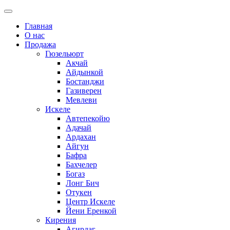
Главная
О нас
Продажа
Гюзельюрт
Акчай
Айдынкой
Бостанджи
Газиверен
Мевлеви
Искеле
Автепекойю
Адачай
Ардахан
Айгун
Бафра
Бахчелер
Богаз
Лонг Бич
Отукен
Центр Искеле
Йени Еренкой
Кирения
Агирдаг