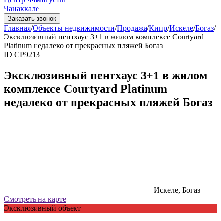
Чанаккале
Заказать звонок
Главная
/
Объекты недвижимости
/
Продажа
/
Кипр
/
Искеле
/
Богаз
/
Эксклюзивный пентхаус 3+1 в жилом комплексе Courtyard
Platinum недалеко от прекрасных пляжей Богаз
ID СP9213
Эксклюзивный пентхаус 3+1 в жилом
комплексе Courtyard Platinum
недалеко от прекрасных пляжей Богаз
Искеле, Богаз
Смотреть на карте
Эксклюзивный объект