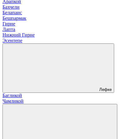
Арапкой
Бахчели
Белапаис
Бешпармак
Гирне
Лапта
Нижний Гирне
Эсентепе
Лефке
Багликой
Чамликой