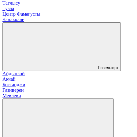
Татлысу
Тузла
Центр Фамагусты
Чанаккале
Гюзельюрт
Айдынкой
Акчай
Бостанджи
Газиверен
Мевлеви