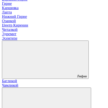
Гирне
Каршияка
Лапта
Нижний Гирне
Озанкой
Центр Кирении
Читалкой
Эдремит
Эсентепе
Лефке
Багликой
Чамликой