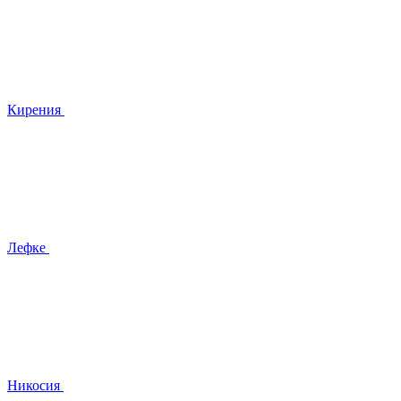
Кирения
Лефке
Никосия