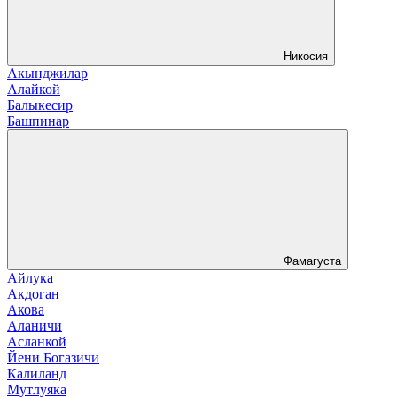
Никосия
Акынджилар
Алайкой
Балыкесир
Башпинар
Фамагуста
Айлука
Акдоган
Акова
Аланичи
Асланкой
Йени Богазичи
Калиланд
Мутлуяка