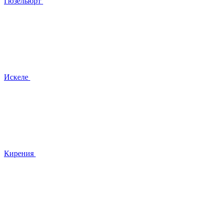
Гюзельюрт
Искеле
Кирения