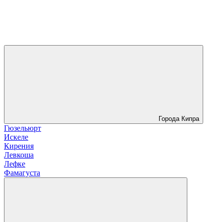
Города Кипра
Гюзельюрт
Искеле
Кирения
Левкоша
Лефке
Фамагуста