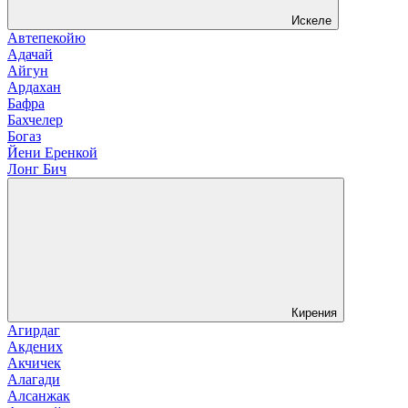
Искеле
Автепекойю
Адачай
Айгун
Ардахан
Бафра
Бахчелер
Богаз
Йени Еренкой
Лонг Бич
Кирения
Агирдаг
Акдених
Акчичек
Алагади
Алсанжак