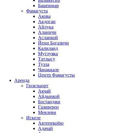
Балыкесир
Башпинар
Фамагуста
Акова
Акдоган
Айлука
Аланичи
Асланкой
Йени Богазичи
Калиланд
Мутлуяка
Татлысу
Тузла
Чанаккале
Центр Фамагусты
Аренда
Гюзельюрт
Акчай
Айдынкой
Бостанджи
Газиверен
Мевлеви
Искеле
Автепекойю
Адачай