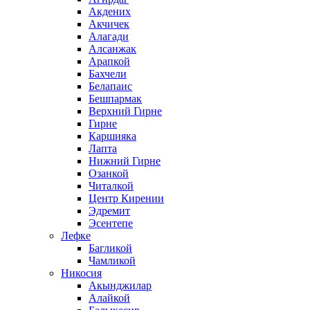
Акдених
Акчичек
Алагади
Алсанжак
Арапкой
Бахчели
Белапаис
Бешпармак
Верхний Гирне
Гирне
Каршияка
Лапта
Нижний Гирне
Озанкой
Читалкой
Центр Кирении
Эдремит
Эсентепе
Лефке
Багликой
Чамликой
Никосия
Акынджилар
Алайкой