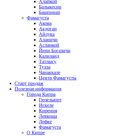
Алайкой
Балыкесир
Башпинар
Фамагуста
Акова
Акдоган
Айлука
Аланичи
Асланкой
Йени Богазичи
Калиланд
Татлысу
Тузла
Чанаккале
Центр Фамагусты
Старт продаж
Полезная информация
Города Кипра
Гюзельюрт
Искеле
Кирения
Левкоша
Лефке
Фамагуста
О Кипре