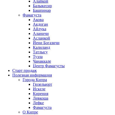
Алайкой
Балыкесир
Башпинар
Фамагуста
Акова
Акдоган
Айлука
Аланичи
Асланкой
Йени Богазичи
Калиланд
Татлысу
Тузла
Чанаккале
Центр Фамагусты
Старт продаж
Полезная информация
Города Кипра
Гюзельюрт
Искеле
Кирения
Левкоша
Лефке
Фамагуста
О Кипре