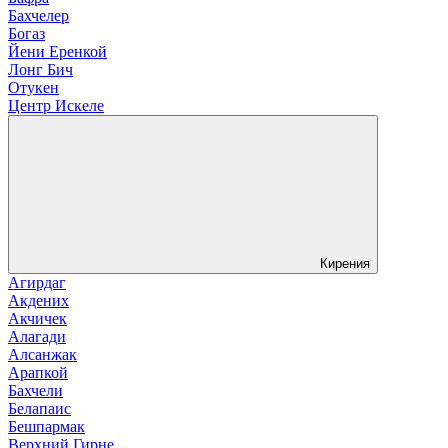
Бахчелер
Богаз
Йени Еренкой
Лонг Бич
Отукен
Центр Искеле
Кирения
Агирдаг
Акдених
Акчичек
Алагади
Алсанжак
Арапкой
Бахчели
Белапаис
Бешпармак
Верхний Гирне