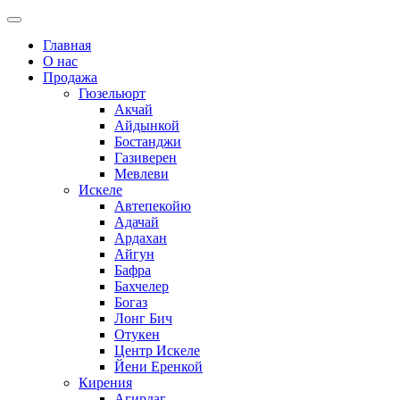
Главная
О нас
Продажа
Гюзельюрт
Акчай
Айдынкой
Бостанджи
Газиверен
Мевлеви
Искеле
Автепекойю
Адачай
Ардахан
Айгун
Бафра
Бахчелер
Богаз
Лонг Бич
Отукен
Центр Искеле
Йени Еренкой
Кирения
Агирдаг