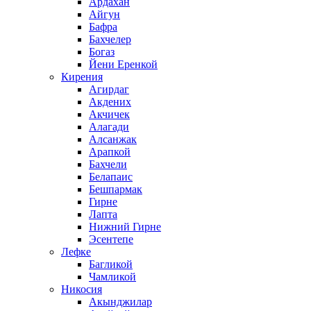
Ардахан
Айгун
Бафра
Бахчелер
Богаз
Йени Еренкой
Кирения
Агирдаг
Акдених
Акчичек
Алагади
Алсанжак
Арапкой
Бахчели
Белапаис
Бешпармак
Гирне
Лапта
Нижний Гирне
Эсентепе
Лефке
Багликой
Чамликой
Никосия
Акынджилар