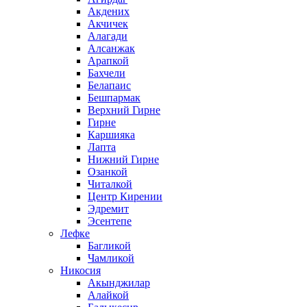
Акдених
Акчичек
Алагади
Алсанжак
Арапкой
Бахчели
Белапаис
Бешпармак
Верхний Гирне
Гирне
Каршияка
Лапта
Нижний Гирне
Озанкой
Читалкой
Центр Кирении
Эдремит
Эсентепе
Лефке
Багликой
Чамликой
Никосия
Акынджилар
Алайкой