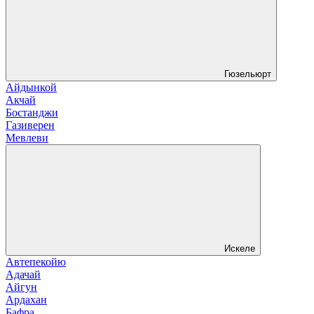
Гюзельюрт
Айдынкой
Акчай
Бостанджи
Газиверен
Мевлеви
Искеле
Автепекойю
Адачай
Айгун
Ардахан
Бафра