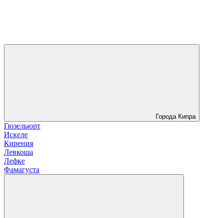
Города Кипра
Гюзельюрт
Искеле
Кирения
Левкоша
Лефке
Фамагуста