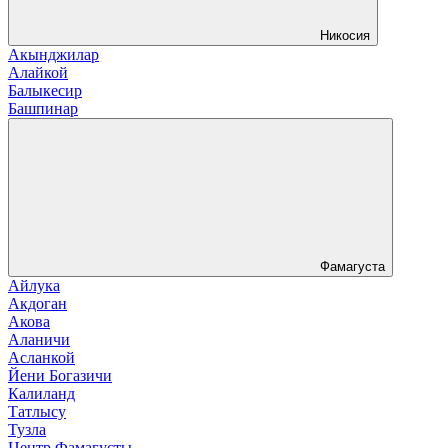
Никосия
Акынджилар
Алайкой
Балыкесир
Башпинар
Фамагуста
Айлука
Акдоган
Акова
Аланичи
Асланкой
Йени Богазичи
Калиланд
Татлысу
Тузла
Центр Фамагусты