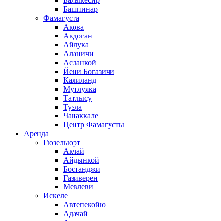
Балыкесир
Башпинар
Фамагуста
Акова
Акдоган
Айлука
Аланичи
Асланкой
Йени Богазичи
Калиланд
Мутлуяка
Татлысу
Тузла
Чанаккале
Центр Фамагусты
Аренда
Гюзельюрт
Акчай
Айдынкой
Бостанджи
Газиверен
Мевлеви
Искеле
Автепекойю
Адачай