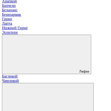
Арапкой
Бахчели
Белапаис
Бешпармак
Гирне
Лапта
Нижний Гирне
Эсентепе
Лефке
Багликой
Чамликой