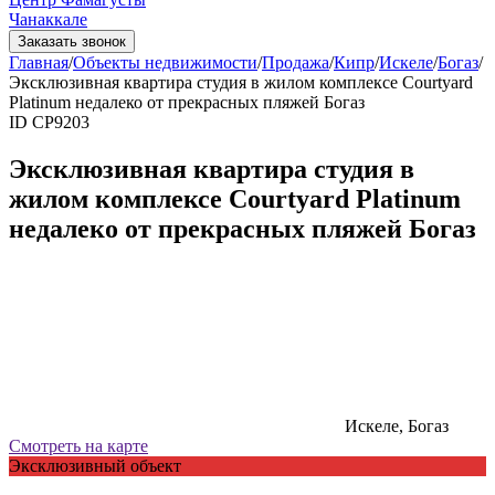
Чанаккале
Заказать звонок
Главная
/
Объекты недвижимости
/
Продажа
/
Кипр
/
Искеле
/
Богаз
/
Эксклюзивная квартира студия в жилом комплексе Courtyard
Platinum недалеко от прекрасных пляжей Богаз
ID СP9203
Эксклюзивная квартира студия в
жилом комплексе Courtyard Platinum
недалеко от прекрасных пляжей Богаз
Искеле, Богаз
Смотреть на карте
Эксклюзивный объект