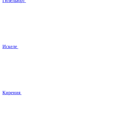
Гюзельюрт
Искеле
Кирения