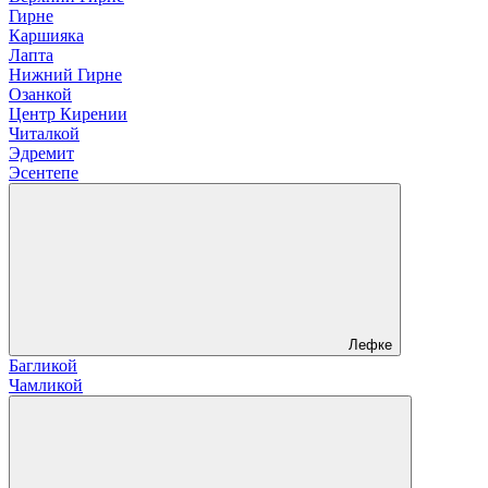
Гирне
Каршияка
Лапта
Нижний Гирне
Озанкой
Центр Кирении
Читалкой
Эдремит
Эсентепе
Лефке
Багликой
Чамликой