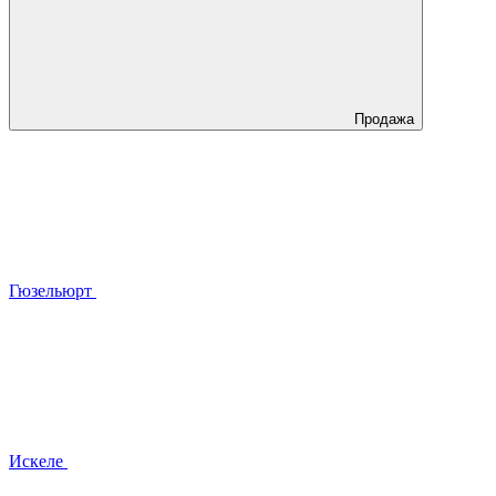
Продажа
Гюзельюрт
Искеле