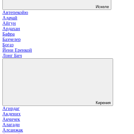
Искеле
Автепекойю
Адачай
Айгун
Ардахан
Бафра
Бахчелер
Богаз
Йени Еренкой
Лонг Бич
Кирения
Агирдаг
Акдених
Акчичек
Алагади
Алсанжак