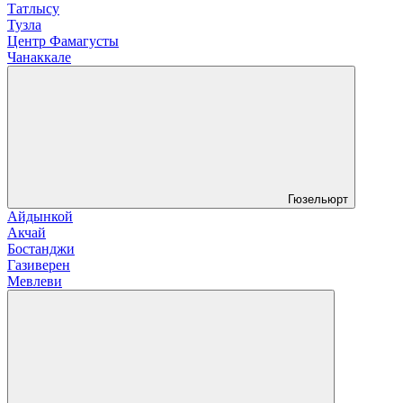
Татлысу
Тузла
Центр Фамагусты
Чанаккале
Гюзельюрт
Айдынкой
Акчай
Бостанджи
Газиверен
Мевлеви