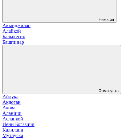
Никосия
Акынджилар
Алайкой
Балыкесир
Башпинар
Фамагуста
Айлука
Акдоган
Акова
Аланичи
Асланкой
Йени Богазичи
Калиланд
Мутлуяка