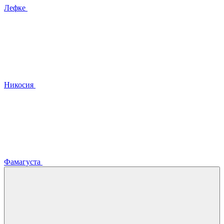
Лефке
Никосия
Фамагуста