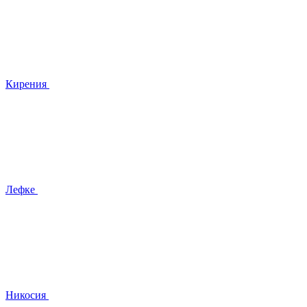
Кирения
Лефке
Никосия