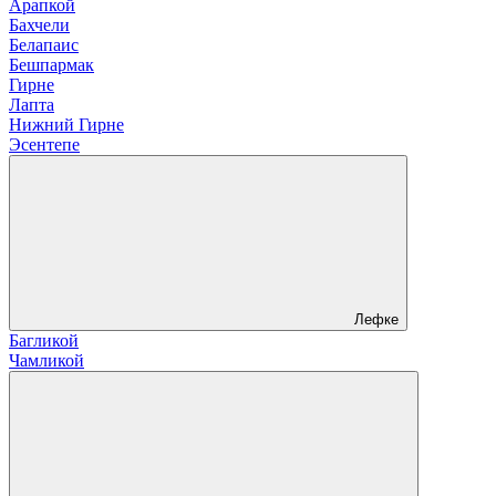
Арапкой
Бахчели
Белапаис
Бешпармак
Гирне
Лапта
Нижний Гирне
Эсентепе
Лефке
Багликой
Чамликой