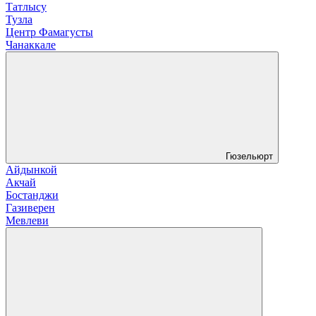
Татлысу
Тузла
Центр Фамагусты
Чанаккале
Гюзельюрт
Айдынкой
Акчай
Бостанджи
Газиверен
Мевлеви