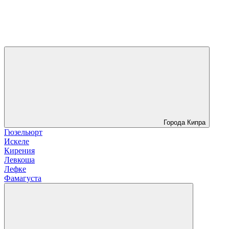
Города Кипра
Гюзельюрт
Искеле
Кирения
Левкоша
Лефке
Фамагуста