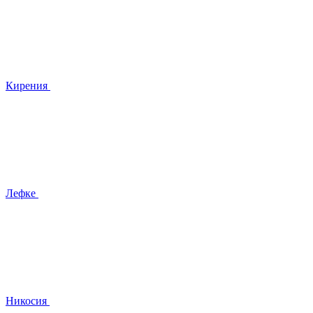
Кирения
Лефке
Никосия