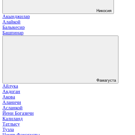
Никосия
Акынджилар
Алайкой
Балыкесир
Башпинар
Фамагуста
Айлука
Акдоган
Акова
Аланичи
Асланкой
Йени Богазичи
Калиланд
Татлысу
Тузла
Центр Фамагусты