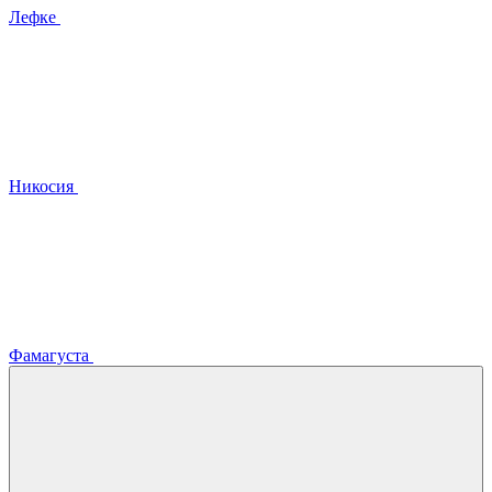
Лефке
Никосия
Фамагуста