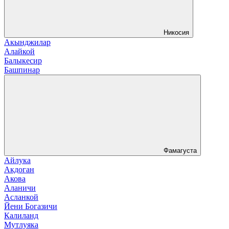
Никосия
Акынджилар
Алайкой
Балыкесир
Башпинар
Фамагуста
Айлука
Акдоган
Акова
Аланичи
Асланкой
Йени Богазичи
Калиланд
Мутлуяка