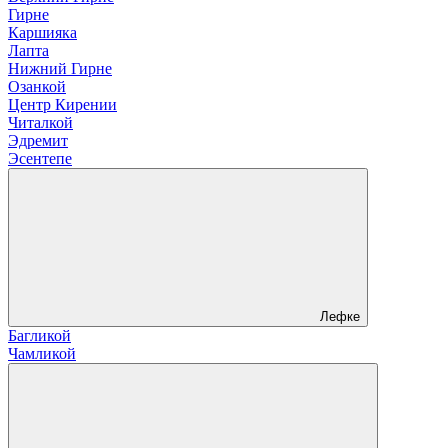
Гирне
Каршияка
Лапта
Нижний Гирне
Озанкой
Центр Кирении
Читалкой
Эдремит
Эсентепе
Лефке
Багликой
Чамликой