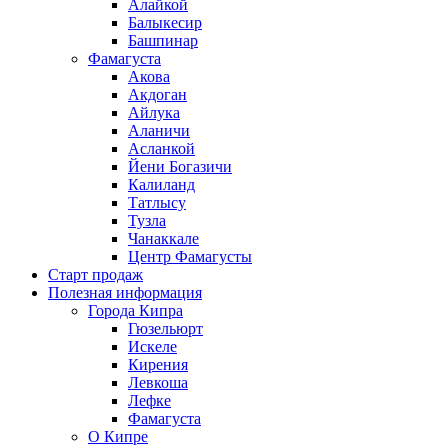
Алайкой
Балыкесир
Башпинар
Фамагуста
Акова
Акдоган
Айлука
Аланичи
Асланкой
Йени Богазичи
Калиланд
Татлысу
Тузла
Чанаккале
Центр Фамагусты
Старт продаж
Полезная информация
Города Кипра
Гюзельюрт
Искеле
Кирения
Левкоша
Лефке
Фамагуста
О Кипре