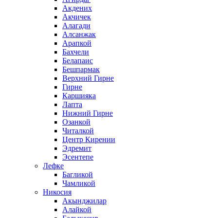
Акдених
Акчичек
Алагади
Алсанжак
Арапкой
Бахчели
Белапаис
Бешпармак
Верхний Гирне
Гирне
Каршияка
Лапта
Нижний Гирне
Озанкой
Читалкой
Центр Кирении
Эдремит
Эсентепе
Лефке
Багликой
Чамликой
Никосия
Акынджилар
Алайкой