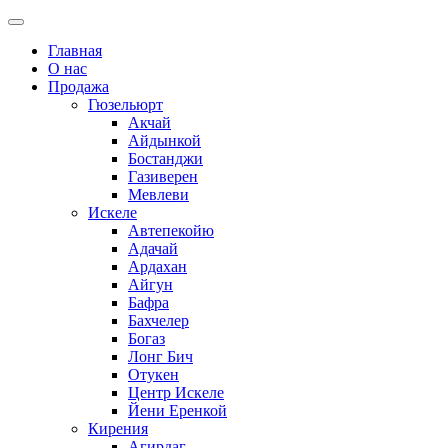
Главная
О нас
Продажа
Гюзельюрт
Акчай
Айдынкой
Бостанджи
Газиверен
Мевлеви
Искеле
Автепекойю
Адачай
Ардахан
Айгун
Бафра
Бахчелер
Богаз
Лонг Бич
Отукен
Центр Искеле
Йени Еренкой
Кирения
Агирдаг