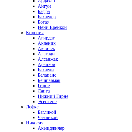
Ардахан
Айгун
Бафра
Бахчелер
Богаз
Йени Еренкой
Кирения
Агирдаг
Акдених
Акчичек
Алагади
Алсанжак
Арапкой
Бахчели
Белапаис
Бешпармак
Гирне
Лапта
Нижний Гирне
Эсентепе
Лефке
Багликой
Чамликой
Никосия
Акынджилар