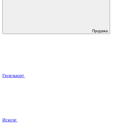
Продажа
Гюзельюрт
Искеле