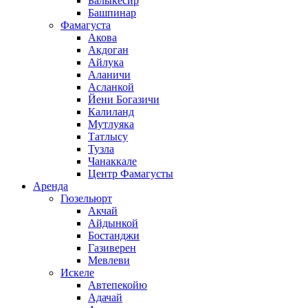
Балыкесир
Башпинар
Фамагуста
Акова
Акдоган
Айлука
Аланичи
Асланкой
Йени Богазичи
Калиланд
Мутлуяка
Татлысу
Тузла
Чанаккале
Центр Фамагусты
Аренда
Гюзельюрт
Акчай
Айдынкой
Бостанджи
Газиверен
Мевлеви
Искеле
Автепекойю
Адачай