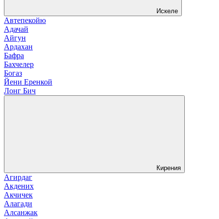
Искеле
Автепекойю
Адачай
Айгун
Ардахан
Бафра
Бахчелер
Богаз
Йени Еренкой
Лонг Бич
Кирения
Агирдаг
Акдених
Акчичек
Алагади
Алсанжак