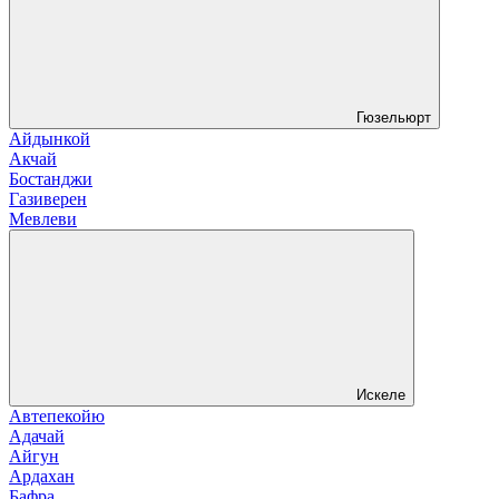
Гюзельюрт
Айдынкой
Акчай
Бостанджи
Газиверен
Мевлеви
Искеле
Автепекойю
Адачай
Айгун
Ардахан
Бафра