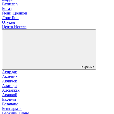
Бахчелер
Богаз
Йени Еренкой
Лонг Бич
Отукен
Центр Искеле
Кирения
Агирдаг
Акдених
Акчичек
Алагади
Алсанжак
Арапкой
Бахчели
Белапаис
Бешпармак
Верхний Гирне