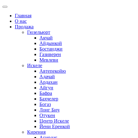
Главная
О нас
Продажа
Гюзельюрт
Акчай
Айдынкой
Бостанджи
Газиверен
Мевлеви
Искеле
Автепекойю
Адачай
Ардахан
Айгун
Бафра
Бахчелер
Богаз
Лонг Бич
Отукен
Центр Искеле
Йени Еренкой
Кирения
Агирдаг