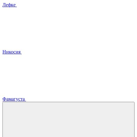
Лефке
Никосия
Фамагуста