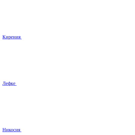
Кирения
Лефке
Никосия