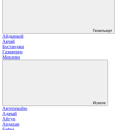
Гюзельюрт
Айдынкой
Акчай
Бостанджи
Газиверен
Мевлеви
Искеле
Автепекойю
Адачай
Айгун
Ардахан
Бафра