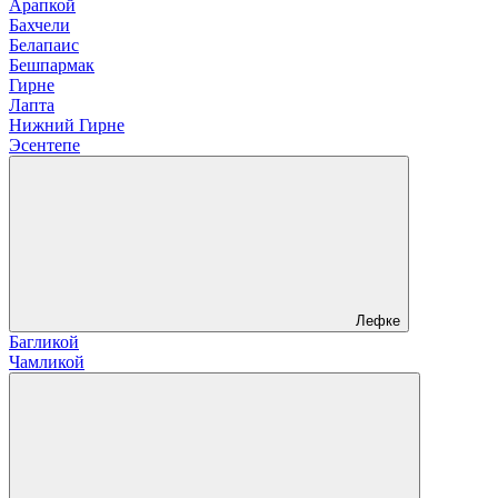
Арапкой
Бахчели
Белапаис
Бешпармак
Гирне
Лапта
Нижний Гирне
Эсентепе
Лефке
Багликой
Чамликой