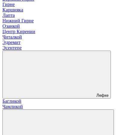
Гирне
Каршияка
Лапта
Нижний Гирне
Озанкой
Центр Кирении
Читалкой
Эдремит
Эсентепе
Лефке
Багликой
Чамликой