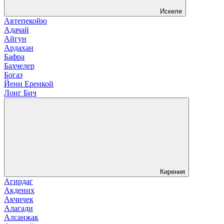
Искеле
Автепекойю
Адачай
Айгун
Ардахан
Бафра
Бахчелер
Богаз
Йени Еренкой
Лонг Бич
Кирения
Агирдаг
Акдених
Акчичек
Алагади
Алсанжак