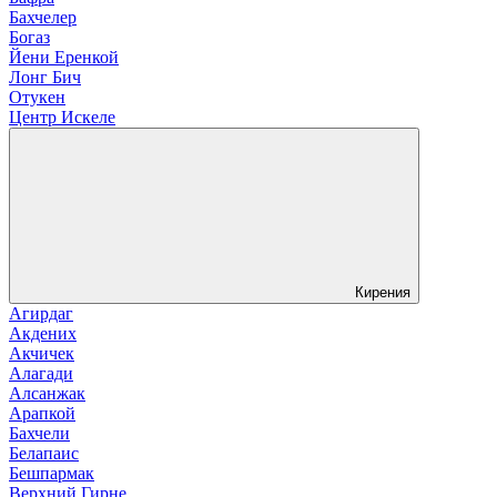
Бахчелер
Богаз
Йени Еренкой
Лонг Бич
Отукен
Центр Искеле
Кирения
Агирдаг
Акдених
Акчичек
Алагади
Алсанжак
Арапкой
Бахчели
Белапаис
Бешпармак
Верхний Гирне