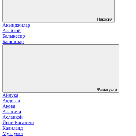
Никосия
Акынджилар
Алайкой
Балыкесир
Башпинар
Фамагуста
Айлука
Акдоган
Акова
Аланичи
Асланкой
Йени Богазичи
Калиланд
Мутлуяка