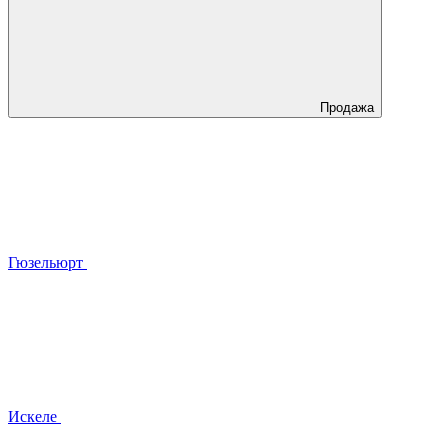
Продажа
Гюзельюрт
Искеле