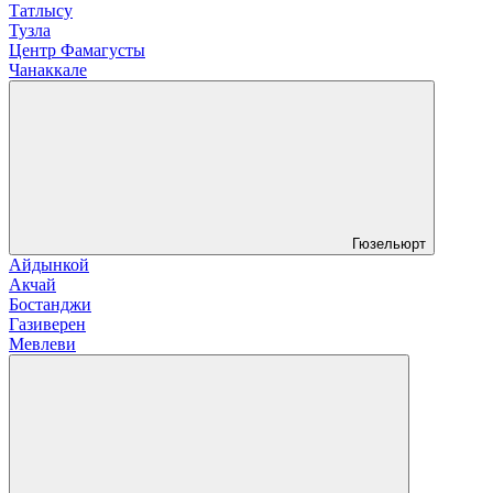
Татлысу
Тузла
Центр Фамагусты
Чанаккале
Гюзельюрт
Айдынкой
Акчай
Бостанджи
Газиверен
Мевлеви