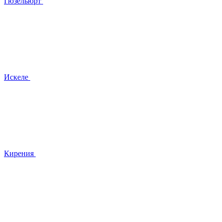
Гюзельюрт
Искеле
Кирения