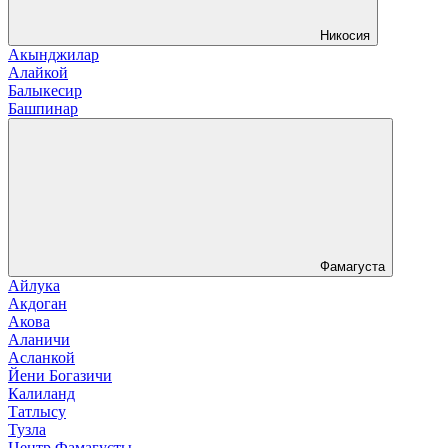
Никосия
Акынджилар
Алайкой
Балыкесир
Башпинар
Фамагуста
Айлука
Акдоган
Акова
Аланичи
Асланкой
Йени Богазичи
Калиланд
Татлысу
Тузла
Центр Фамагусты