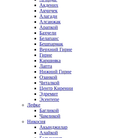
Акдених
Акчичек
Алагади
Алсанжак
Арапкой
Бахчели
Белапаис
Бешпармак
Верхний Гирне
Гирне
Каршияка
Лапта
Нижний Гирне
Озанкой
Читалкой
Центр Кирении
Эдремит
Эсентепе
Лефке
Багликой
Чамликой
Никосия
Акынджилар
Алайкой