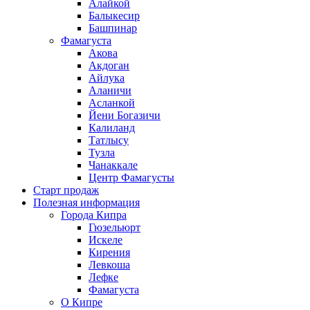
Алайкой
Балыкесир
Башпинар
Фамагуста
Акова
Акдоган
Айлука
Аланичи
Асланкой
Йени Богазичи
Калиланд
Татлысу
Тузла
Чанаккале
Центр Фамагусты
Старт продаж
Полезная информация
Города Кипра
Гюзельюрт
Искеле
Кирения
Левкоша
Лефке
Фамагуста
О Кипре