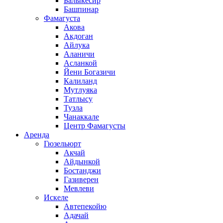
Балыкесир
Башпинар
Фамагуста
Акова
Акдоган
Айлука
Аланичи
Асланкой
Йени Богазичи
Калиланд
Мутлуяка
Татлысу
Тузла
Чанаккале
Центр Фамагусты
Аренда
Гюзельюрт
Акчай
Айдынкой
Бостанджи
Газиверен
Мевлеви
Искеле
Автепекойю
Адачай