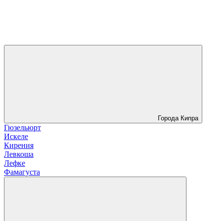
Города Кипра
Гюзельюрт
Искеле
Кирения
Левкоша
Лефке
Фамагуста