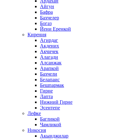
Ардахан
Айгун
Бафра
Бахчелер
Богаз
Йени Еренкой
Кирения
Агирдаг
Акдених
Акчичек
Алагади
Алсанжак
Арапкой
Бахчели
Белапаис
Бешпармак
Гирне
Лапта
Нижний Гирне
Эсентепе
Лефке
Багликой
Чамликой
Никосия
Акынджилар