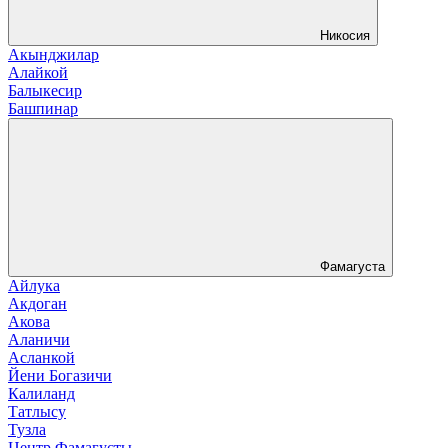
Никосия
Акынджилар
Алайкой
Балыкесир
Башпинар
Фамагуста
Айлука
Акдоган
Акова
Аланичи
Асланкой
Йени Богазичи
Калиланд
Татлысу
Тузла
Центр Фамагусты