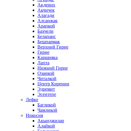
Акдених
Акчичек
Алагади
Алсанжак
Арапкой
Бахчели
Белапаис
Бешпармак
Верхний Гирне
Гирне
Каршияка
Лапта
Нижний Гирне
Озанкой
Читалкой
Центр Кирении
Эдремит
Эсентепе
Лефке
Багликой
Чамликой
Никосия
Акынджилар
Алайкой