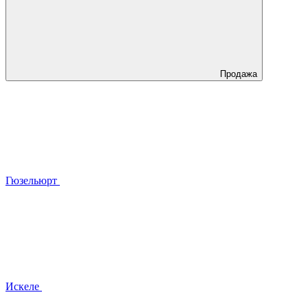
Продажа
Гюзельюрт
Искеле