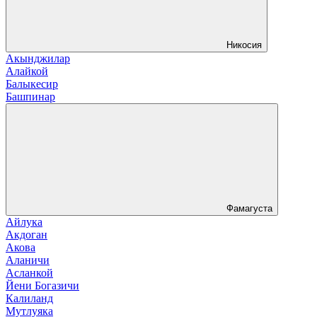
Никосия
Акынджилар
Алайкой
Балыкесир
Башпинар
Фамагуста
Айлука
Акдоган
Акова
Аланичи
Асланкой
Йени Богазичи
Калиланд
Мутлуяка