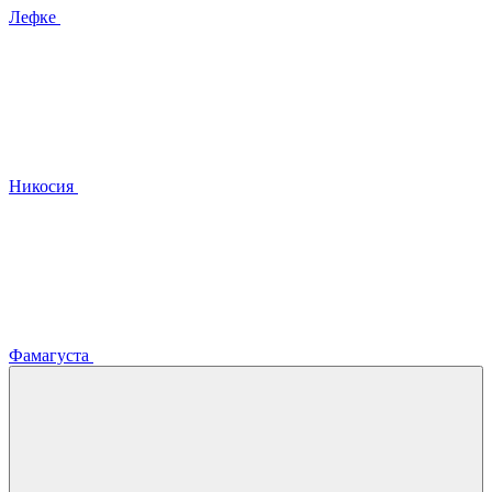
Лефке
Никосия
Фамагуста