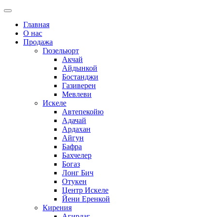
Главная
О нас
Продажа
Гюзельюрт
Акчай
Айдынкой
Бостанджи
Газиверен
Мевлеви
Искеле
Автепекойю
Адачай
Ардахан
Айгун
Бафра
Бахчелер
Богаз
Лонг Бич
Отукен
Центр Искеле
Йени Еренкой
Кирения
Агирдаг