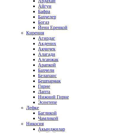
Ардахан
Айгун
Бафра
Бахчелер
Богаз
Йени Еренкой
Кирения
Агирдаг
Акдених
Акчичек
Алагади
Алсанжак
Арапкой
Бахчели
Белапаис
Бешпармак
Гирне
Лапта
Нижний Гирне
Эсентепе
Лефке
Багликой
Чамликой
Никосия
Акынджилар