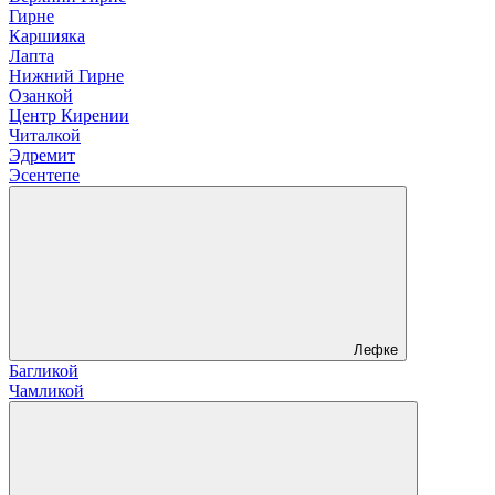
Гирне
Каршияка
Лапта
Нижний Гирне
Озанкой
Центр Кирении
Читалкой
Эдремит
Эсентепе
Лефке
Багликой
Чамликой