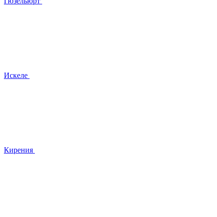
Гюзельюрт
Искеле
Кирения