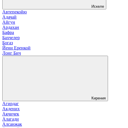
Искеле
Автепекойю
Адачай
Айгун
Ардахан
Бафра
Бахчелер
Богаз
Йени Еренкой
Лонг Бич
Кирения
Агирдаг
Акдених
Акчичек
Алагади
Алсанжак