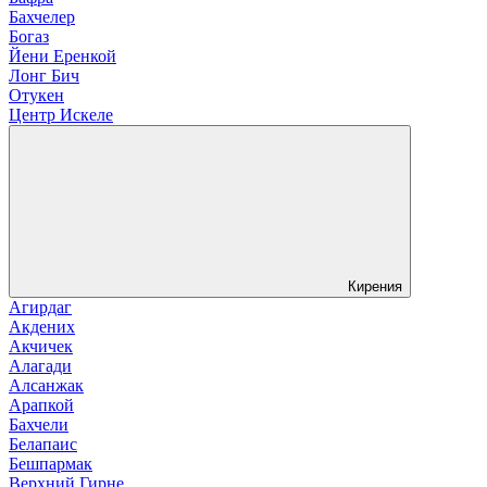
Бахчелер
Богаз
Йени Еренкой
Лонг Бич
Отукен
Центр Искеле
Кирения
Агирдаг
Акдених
Акчичек
Алагади
Алсанжак
Арапкой
Бахчели
Белапаис
Бешпармак
Верхний Гирне