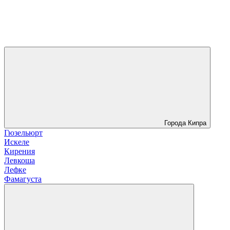
Города Кипра
Гюзельюрт
Искеле
Кирения
Левкоша
Лефке
Фамагуста