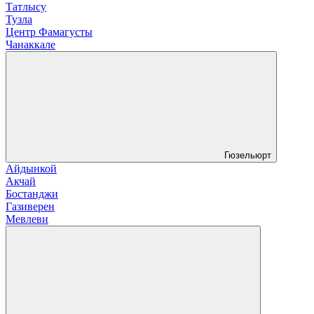
Татлысу
Тузла
Центр Фамагусты
Чанаккале
Гюзельюрт
Айдынкой
Акчай
Бостанджи
Газиверен
Мевлеви