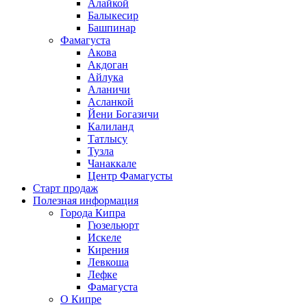
Алайкой
Балыкесир
Башпинар
Фамагуста
Акова
Акдоган
Айлука
Аланичи
Асланкой
Йени Богазичи
Калиланд
Татлысу
Тузла
Чанаккале
Центр Фамагусты
Старт продаж
Полезная информация
Города Кипра
Гюзельюрт
Искеле
Кирения
Левкоша
Лефке
Фамагуста
О Кипре