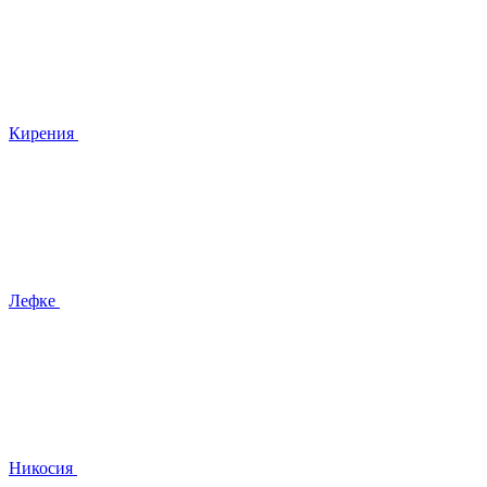
Кирения
Лефке
Никосия