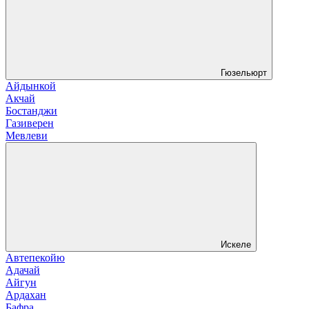
Гюзельюрт
Айдынкой
Акчай
Бостанджи
Газиверен
Мевлеви
Искеле
Автепекойю
Адачай
Айгун
Ардахан
Бафра