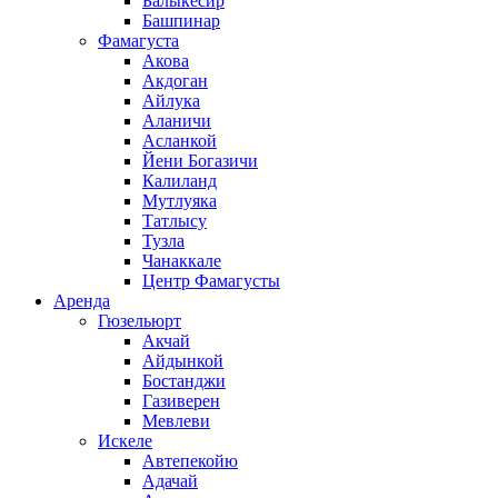
Балыкесир
Башпинар
Фамагуста
Акова
Акдоган
Айлука
Аланичи
Асланкой
Йени Богазичи
Калиланд
Мутлуяка
Татлысу
Тузла
Чанаккале
Центр Фамагусты
Аренда
Гюзельюрт
Акчай
Айдынкой
Бостанджи
Газиверен
Мевлеви
Искеле
Автепекойю
Адачай