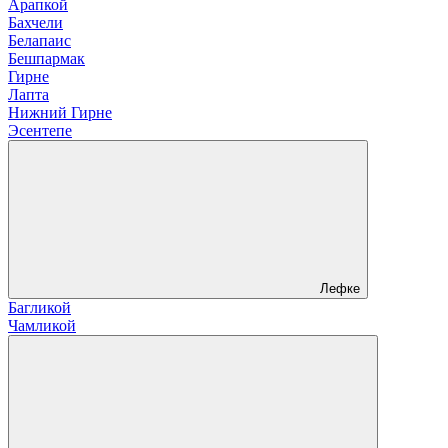
Арапкой
Бахчели
Белапаис
Бешпармак
Гирне
Лапта
Нижний Гирне
Эсентепе
Лефке
Багликой
Чамликой