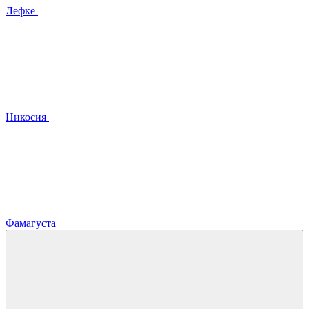
Лефке
Никосия
Фамагуста