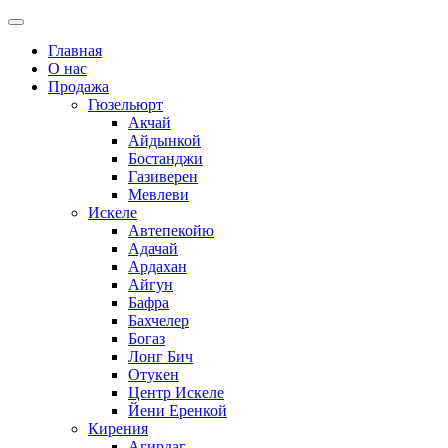
Главная
О нас
Продажа
Гюзельюрт
Акчай
Айдынкой
Бостанджи
Газиверен
Мевлеви
Искеле
Автепекойю
Адачай
Ардахан
Айгун
Бафра
Бахчелер
Богаз
Лонг Бич
Отукен
Центр Искеле
Йени Еренкой
Кирения
Агирдаг