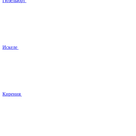
Гюзельюрт
Искеле
Кирения