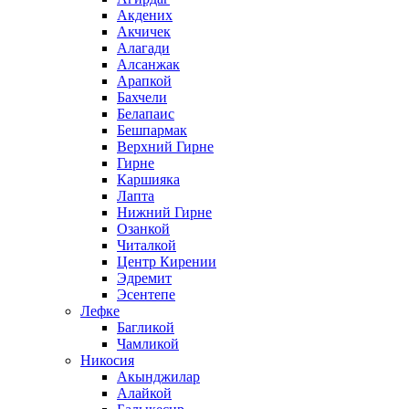
Акдених
Акчичек
Алагади
Алсанжак
Арапкой
Бахчели
Белапаис
Бешпармак
Верхний Гирне
Гирне
Каршияка
Лапта
Нижний Гирне
Озанкой
Читалкой
Центр Кирении
Эдремит
Эсентепе
Лефке
Багликой
Чамликой
Никосия
Акынджилар
Алайкой