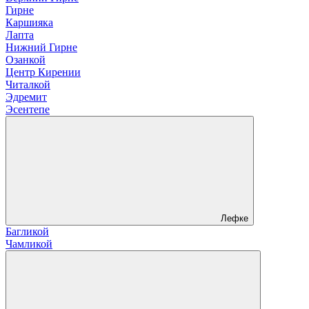
Гирне
Каршияка
Лапта
Нижний Гирне
Озанкой
Центр Кирении
Читалкой
Эдремит
Эсентепе
Лефке
Багликой
Чамликой