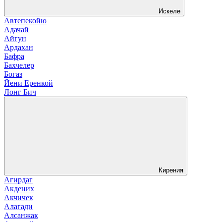
Искеле
Автепекойю
Адачай
Айгун
Ардахан
Бафра
Бахчелер
Богаз
Йени Еренкой
Лонг Бич
Кирения
Агирдаг
Акдених
Акчичек
Алагади
Алсанжак