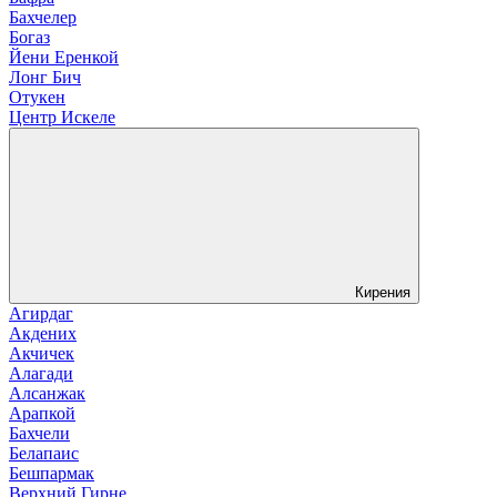
Бахчелер
Богаз
Йени Еренкой
Лонг Бич
Отукен
Центр Искеле
Кирения
Агирдаг
Акдених
Акчичек
Алагади
Алсанжак
Арапкой
Бахчели
Белапаис
Бешпармак
Верхний Гирне