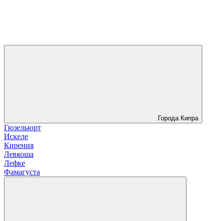
Города Кипра
Гюзельюрт
Искеле
Кирения
Левкоша
Лефке
Фамагуста