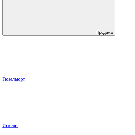
Продажа
Гюзельюрт
Искеле