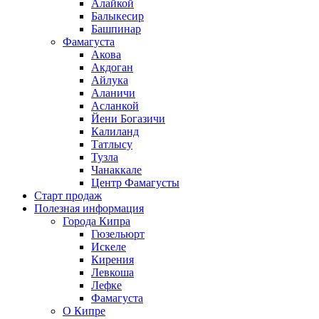
Алайкой
Балыкесир
Башпинар
Фамагуста
Акова
Акдоган
Айлука
Аланичи
Асланкой
Йени Богазичи
Калиланд
Татлысу
Тузла
Чанаккале
Центр Фамагусты
Старт продаж
Полезная информация
Города Кипра
Гюзельюрт
Искеле
Кирения
Левкоша
Лефке
Фамагуста
О Кипре