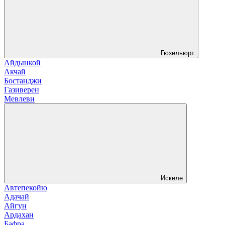
Гюзельюрт
Айдынкой
Акчай
Бостанджи
Газиверен
Мевлеви
Искеле
Автепекойю
Адачай
Айгун
Ардахан
Бафра