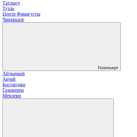
Татлысу
Тузла
Центр Фамагусты
Чанаккале
Гюзельюрт
Айдынкой
Акчай
Бостанджи
Газиверен
Мевлеви