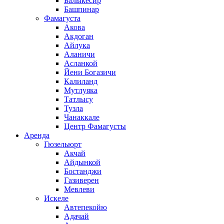
Балыкесир
Башпинар
Фамагуста
Акова
Акдоган
Айлука
Аланичи
Асланкой
Йени Богазичи
Калиланд
Мутлуяка
Татлысу
Тузла
Чанаккале
Центр Фамагусты
Аренда
Гюзельюрт
Акчай
Айдынкой
Бостанджи
Газиверен
Мевлеви
Искеле
Автепекойю
Адачай