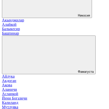
Никосия
Акынджилар
Алайкой
Балыкесир
Башпинар
Фамагуста
Айлука
Акдоган
Акова
Аланичи
Асланкой
Йени Богазичи
Калиланд
Мутлуяка