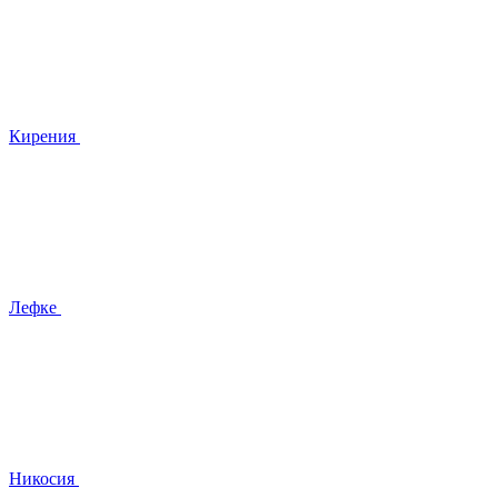
Кирения
Лефке
Никосия