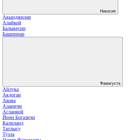
Никосия
Акынджилар
Алайкой
Балыкесир
Башпинар
Фамагуста
Айлука
Акдоган
Акова
Аланичи
Асланкой
Йени Богазичи
Калиланд
Татлысу
Тузла
Центр Фамагусты