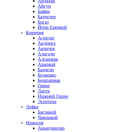
Ардахан
Айгун
Бафра
Бахчелер
Богаз
Йени Еренкой
Кирения
Агирдаг
Акдених
Акчичек
Алагади
Алсанжак
Арапкой
Бахчели
Белапаис
Бешпармак
Гирне
Лапта
Нижний Гирне
Эсентепе
Лефке
Багликой
Чамликой
Никосия
Акынджилар