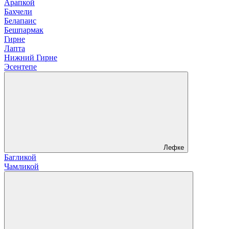
Арапкой
Бахчели
Белапаис
Бешпармак
Гирне
Лапта
Нижний Гирне
Эсентепе
Лефке
Багликой
Чамликой